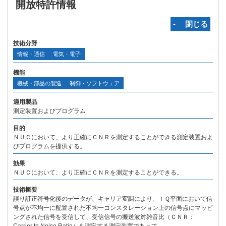
開放特許情報
‐ 閉じる
技術分野
情報・通信
電気・電子
機能
機械・部品の製造
制御・ソフトウェア
適用製品
測定装置およびプログラム
目的
ＮＵＣにおいて、より正確にＣＮＲを測定することができる測定装置およ
びプログラムを提供する。
効果
ＮＵＣにおいて、より正確にＣＮＲを測定することができる。
技術概要
誤り訂正符号化後のデータが、キャリア変調により、ＩＱ平面において信
号点が不均一に配置された不均一コンスタレーション上の信号点にマッピ
ングされた信号を受信して、受信信号の搬送波対雑音比（ＣＮＲ：