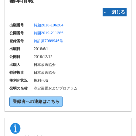
基本情報
‐ 閉じる
出願番号
特願2018-106204
公開番号
特開2019-211285
登録番号
特許第7089946号
出願日
2018/6/1
公開日
2019/12/12
出願人
日本放送協会
特許権者
日本放送協会
権利化状況
権利化済
発明の名称
測定装置およびプログラム
登録者への連絡はこちら