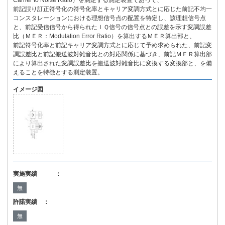
Carrier to Noise Ratio）を測定する測定装置であって、
前記誤り訂正符号化の符号化率とキャリア変調方式とに応じた前記不均一
コンスタレーションにおける理想信号点の配置を特定し、該理想信号点
と、前記受信信号から得られたＩＱ信号の信号点との誤差を示す変調誤差
比（ＭＥＲ：Modulation Error Ratio）を算出するＭＥＲ算出部と、
前記符号化率と前記キャリア変調方式とに応じて予め求められた、前記変
調誤差比と前記搬送波対雑音比との対応関係に基づき、前記ＭＥＲ算出部
により算出された変調誤差比を搬送波対雑音比に変換する変換部と、を備
えることを特徴とする測定装置。
イメージ図
実施実績 ：
無
許諾実績 ：
無