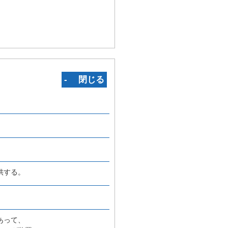
‐ 閉じる
供する。
あって、