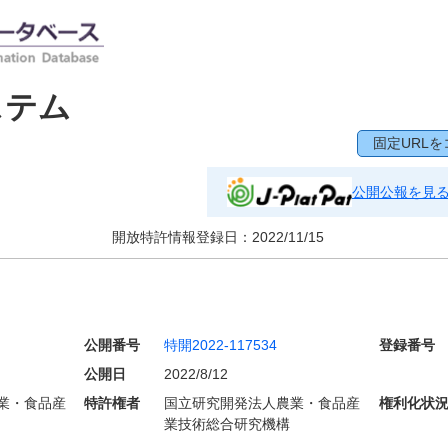
ステム
固定URLを
公開公報を見
開放特許情報登録日：
2022/11/15
公開番号
特開2022-117534
登録番号
公開日
2022/8/12
業・食品産
特許権者
国立研究開発法人農業・食品産
権利化状
業技術総合研究機構