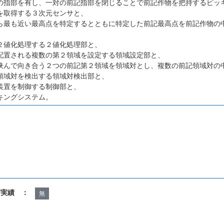
の指部を有し、一対の前記指部を閉じることで前記作物を把持するピッ
を取得する３次元センサと、
ら最も近い最高点を特定するとともに特定した前記最高点を前記作物の
２値化処理する２値化処理部と、
配置される複数の第２領域を設定する領域設定部と、
挟んで向き合う２つの前記第２領域を領域対とし、複数の前記領域対の
領域対を検出する領域対検出部と、
装置を制御する制御部と、
キングシステム。
諾実績 ：
無