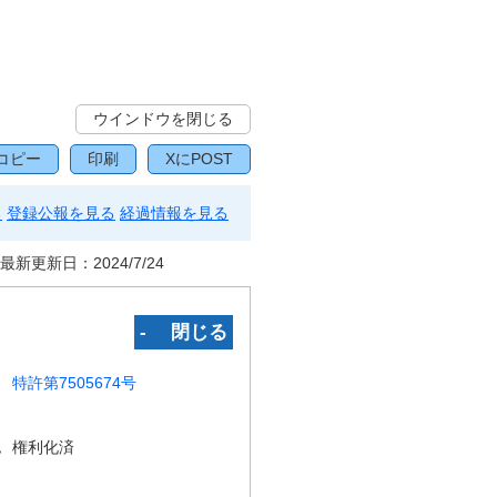
ウインドウを閉じる
コピー
印刷
XにPOST
る
登録公報を見る
経過情報を見る
最新更新日：
2024/7/24
‐ 閉じる
特許第7505674号
況
権利化済