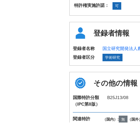
特許権実施許諾：
可
登録者情報
登録者名称
国立研究開発法人
登録者区分
学術研究
その他の情報
国際特許分類
B25J13/08
（IPC第8版）
関連特許
（国内）:
無
（国外