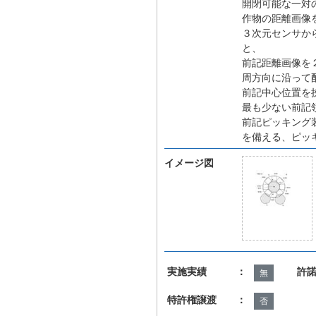
開閉可能な一対
作物の距離画像
３次元センサか
と、
前記距離画像を
周方向に沿って
前記中心位置を
最も少ない前記
前記ピッキング
を備える、ピッ
イメージ図
実施実績 ：
許
無
特許権譲渡 ：
否