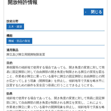
開放特許情報
‐ 閉じる
技術分野
土木・建築
機能
機械・部品の製造
適用製品
脚立及び脚立用開脚制限装置
目的
果樹園等の傾斜地で使用する場合であっても、開き角度の変更に対して簡
易に固定脚部に対して自由脚部の開き角度が制限される脚立の実現を図る
こと、作業者が脚立に乗っている最中に脚立の固定脚部と自由脚部との間
が広がってしまう現象（開脚現象）を抑止し、傾斜地等で天板を略水平に
設置するための操作を安全且つ容易に行うことできるようにする。
効果
傾斜地で使用する場合であっても、開き角度の変更に対して簡易に固定脚
部に対して自由脚部の開き角度が制限される脚立を実現し、これにより、
作業者が脚立に乗っている最中の開脚現象を抑止し、傾斜地等で天板を略