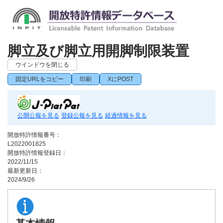
脚立及び脚立用開脚制限装置
ウインドウを閉じる
固定URLをコピー
印刷
XにPOST
公開公報を見る
登録公報を見る
経過情報を見る
開放特許情報番号：
L2022001825
開放特許情報登録日：
2022/11/15
最新更新日：
2024/9/26