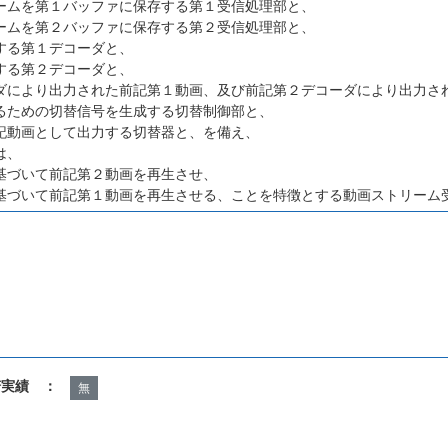
ームを第１バッファに保存する第１受信処理部と、
ームを第２バッファに保存する第２受信処理部と、
する第１デコーダと、
する第２デコーダと、
ダにより出力された前記第１動画、及び前記第２デコーダにより出力さ
るための切替信号を生成する切替制御部と、
記動画として出力する切替器と、を備え、
は、
基づいて前記第２動画を再生させ、
基づいて前記第１動画を再生させる、ことを特徴とする動画ストリーム
諾実績 ：
無