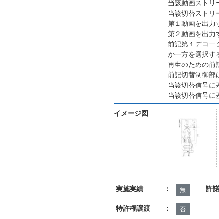
当該動画ストリ
当該切替ストリ
第１動画を出力
第２動画を出力
前記第１デコー
か一方を選択す
再生のための前
前記切替制御部
当該切替信号に
当該切替信号に
イメージ図
実施実績 ：
許
無
特許権譲渡 ：
否