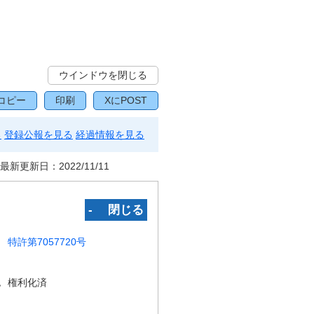
ウインドウを閉じる
コピー
印刷
XにPOST
る
登録公報を見る
経過情報を見る
最新更新日：
2022/11/11
‐ 閉じる
特許第7057720号
況
権利化済