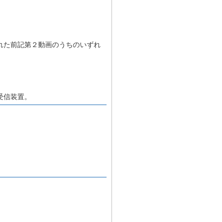
れた前記第２動画のうちのいずれ
受信装置。