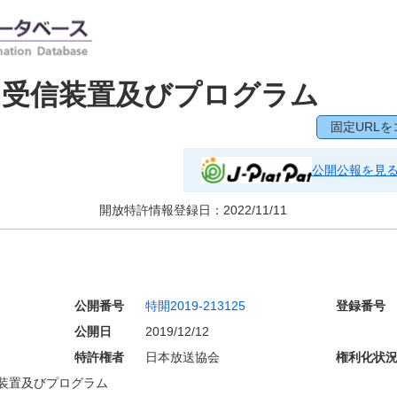
ム受信装置及びプログラム
固定URLを
公開公報を見
開放特許情報登録日：
2022/11/11
公開番号
特開2019-213125
登録番号
公開日
2019/12/12
特許権者
日本放送協会
権利化状
装置及びプログラム