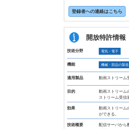
登録者への連絡はこちら
開放特許情報
技術分野
電気・電子
機能
機械・部品の製造
適用製品
動画ストリーム
目的
動画ストリーム
ストリーム受信
効果
動画ストリーム
ができる。
技術概要
配信サーバから