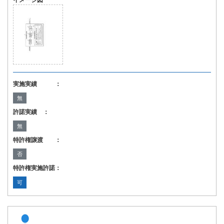
イメージ図
実施実績 ：
無
許諾実績 ：
無
特許権譲渡 ：
否
特許権実施許諾：
可