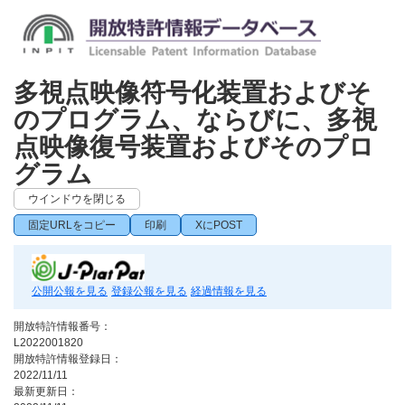
多視点映像符号化装置およびそ
のプログラム、ならびに、多視
点映像復号装置およびそのプロ
グラム
ウインドウを閉じる
固定URLをコピー
印刷
XにPOST
公開公報を見る
登録公報を見る
経過情報を見る
開放特許情報番号：
L2022001820
開放特許情報登録日：
2022/11/11
最新更新日：