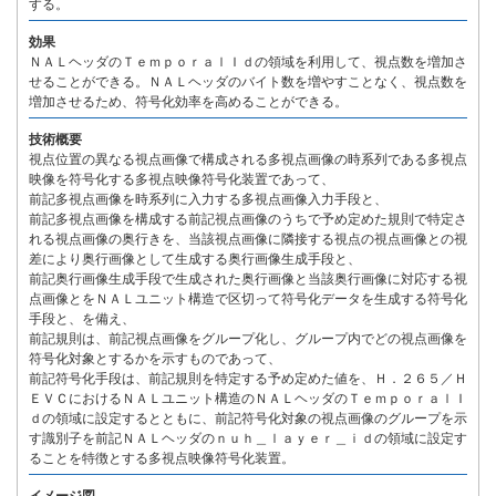
する。
効果
ＮＡＬヘッダのＴｅｍｐｏｒａｌＩｄの領域を利用して、視点数を増加さ
せることができる。ＮＡＬヘッダのバイト数を増やすことなく、視点数を
増加させるため、符号化効率を高めることができる。
技術概要
視点位置の異なる視点画像で構成される多視点画像の時系列である多視点
映像を符号化する多視点映像符号化装置であって、
前記多視点画像を時系列に入力する多視点画像入力手段と、
前記多視点画像を構成する前記視点画像のうちで予め定めた規則で特定さ
れる視点画像の奥行きを、当該視点画像に隣接する視点の視点画像との視
差により奥行画像として生成する奥行画像生成手段と、
前記奥行画像生成手段で生成された奥行画像と当該奥行画像に対応する視
点画像とをＮＡＬユニット構造で区切って符号化データを生成する符号化
手段と、を備え、
前記規則は、前記視点画像をグループ化し、グループ内でどの視点画像を
符号化対象とするかを示すものであって、
前記符号化手段は、前記規則を特定する予め定めた値を、Ｈ．２６５／Ｈ
ＥＶＣにおけるＮＡＬユニット構造のＮＡＬヘッダのＴｅｍｐｏｒａｌＩ
ｄの領域に設定するとともに、前記符号化対象の視点画像のグループを示
す識別子を前記ＮＡＬヘッダのｎｕｈ＿ｌａｙｅｒ＿ｉｄの領域に設定す
ることを特徴とする多視点映像符号化装置。