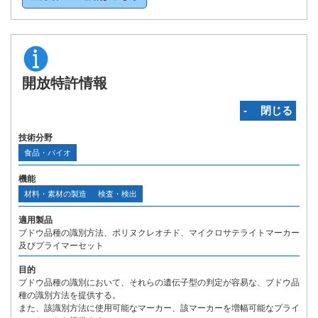
開放特許情報
‐ 閉じる
技術分野
食品・バイオ
機能
材料・素材の製造
検査・検出
適用製品
ブドウ品種の識別方法、ポリヌクレオチド、マイクロサテライトマーカー
及びプライマーセット
目的
ブドウ品種の識別において、それらの遺伝子型の判定が容易な、ブドウ品
種の識別方法を提供する。
また、該識別方法に使用可能なマーカー、該マーカーを増幅可能なプライ