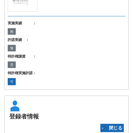
実施実績 ：
無
許諾実績 ：
無
特許権譲渡 ：
否
特許権実施許諾：
可
登録者情報
‐ 閉じる