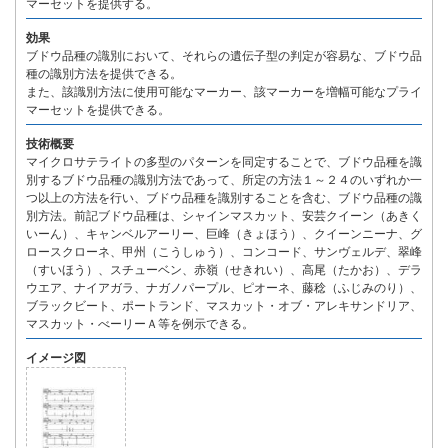
マーセットを提供する。
効果
ブドウ品種の識別において、それらの遺伝子型の判定が容易な、ブドウ品
種の識別方法を提供できる。
また、該識別方法に使用可能なマーカー、該マーカーを増幅可能なプライ
マーセットを提供できる。
技術概要
マイクロサテライトの多型のパターンを同定することで、ブドウ品種を識
別するブドウ品種の識別方法であって、所定の方法１～２４のいずれか一
つ以上の方法を行い、ブドウ品種を識別することを含む、ブドウ品種の識
別方法。前記ブドウ品種は、シャインマスカット、安芸クイーン（あきく
いーん）、キャンベルアーリー、巨峰（きょほう）、クイーンニーナ、グ
ロースクローネ、甲州（こうしゅう）、コンコード、サンヴェルデ、翠峰
（すいほう）、スチューベン、赤嶺（せきれい）、高尾（たかお）、デラ
ウエア、ナイアガラ、ナガノパープル、ピオーネ、藤稔（ふじみのり）、
ブラックビート、ポートランド、マスカット・オブ・アレキサンドリア、
マスカット・べーリーＡ等を例示できる。
イメージ図