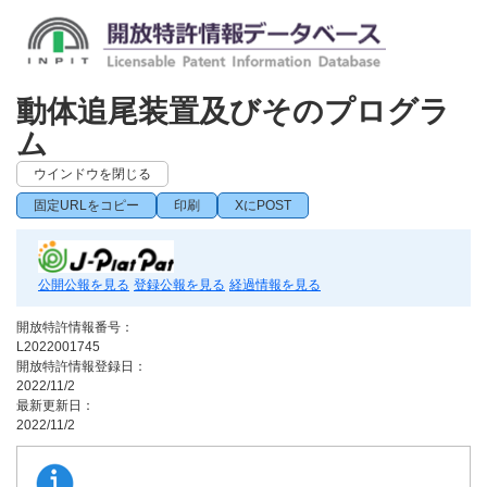
動体追尾装置及びそのプログラ
ム
ウインドウを閉じる
固定URLをコピー
印刷
XにPOST
公開公報を見る
登録公報を見る
経過情報を見る
開放特許情報番号：
L2022001745
開放特許情報登録日：
2022/11/2
最新更新日：
2022/11/2