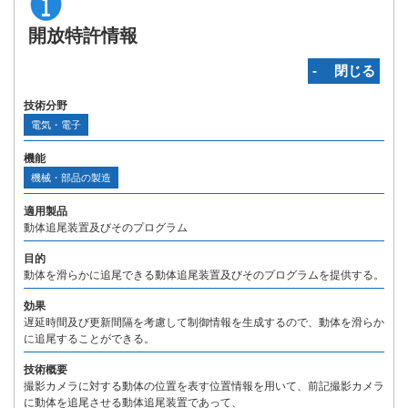
開放特許情報
‐ 閉じる
技術分野
電気・電子
機能
機械・部品の製造
適用製品
動体追尾装置及びそのプログラム
目的
動体を滑らかに追尾できる動体追尾装置及びそのプログラムを提供する。
効果
遅延時間及び更新間隔を考慮して制御情報を生成するので、動体を滑らか
に追尾することができる。
技術概要
撮影カメラに対する動体の位置を表す位置情報を用いて、前記撮影カメラ
に動体を追尾させる動体追尾装置であって、