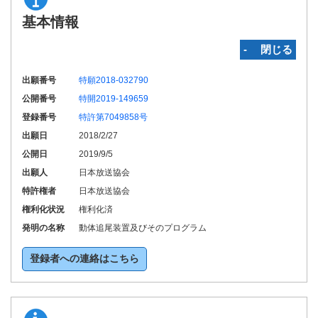
基本情報
‐ 閉じる
出願番号
特願2018-032790
公開番号
特開2019-149659
登録番号
特許第7049858号
出願日
2018/2/27
公開日
2019/9/5
出願人
日本放送協会
特許権者
日本放送協会
権利化状況
権利化済
発明の名称
動体追尾装置及びそのプログラム
登録者への連絡はこちら