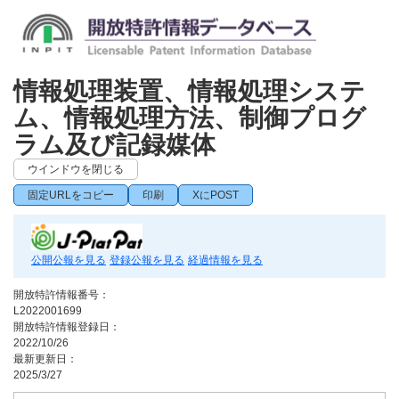
情報処理装置、情報処理システ
ム、情報処理方法、制御プログ
ラム及び記録媒体
ウインドウを閉じる
固定URLをコピー
印刷
XにPOST
公開公報を見る
登録公報を見る
経過情報を見る
開放特許情報番号：
L2022001699
開放特許情報登録日：
2022/10/26
最新更新日：
2025/3/27