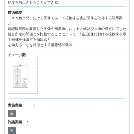
精度を向上させることができる。
技術概要
Ｌａｂ色空間における画像であって植物株を含む画像を取得する取得部
と、
前記取得部が取得した画像の画素値におけるａ値及びｂ値の双方に応じた
値と所定の閾値とを比較することによって、前記画像における植物株を示
す領域を抽出する抽出部と
を備えることを特徴とする情報処理装置。
イメージ図
実施実績 ：
無
許諾実績 ：
無