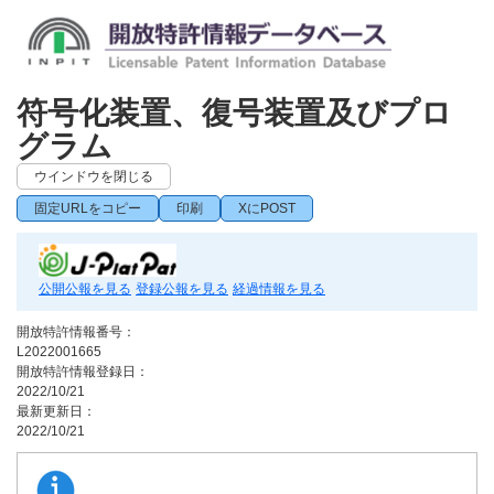
符号化装置、復号装置及びプロ
グラム
ウインドウを閉じる
固定URLをコピー
印刷
XにPOST
公開公報を見る
登録公報を見る
経過情報を見る
開放特許情報番号：
L2022001665
開放特許情報登録日：
2022/10/21
最新更新日：
2022/10/21