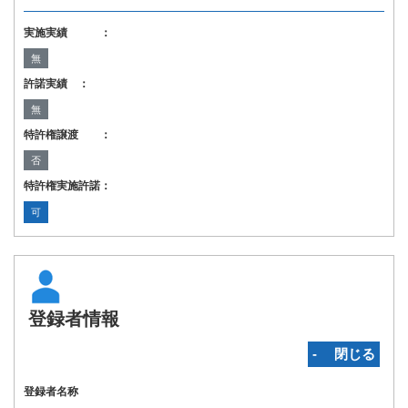
実施実績 ：
無
許諾実績 ：
無
特許権譲渡 ：
否
特許権実施許諾：
可
登録者情報
‐ 閉じる
登録者名称