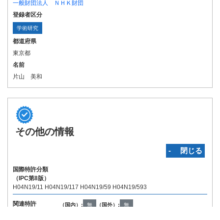
一般財団法人 ＮＨＫ財団
登録者区分
学術研究
都道府県
東京都
名前
片山 美和
その他の情報
‐ 閉じる
国際特許分類
（IPC第8版）
H04N19/11 H04N19/117 H04N19/59 H04N19/593
関連特許
（国内）:
無
（国外）:
無