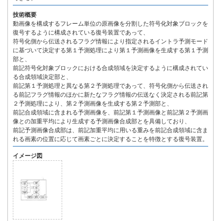
技術概要
動画像を構成するフレーム単位の原画像を分割した符号化対象ブロックを
復号するように構成されている復号装置であって、
符号化側から伝送されるフラグ情報により指定されるイントラ予測モード
に基づいて決定する第１予測処理により第１予測画像を生成する第１予測
部と、
前記符号化対象ブロックにおける合成領域を決定するように構成されてい
る合成領域決定部と、
前記第１予測処理と異なる第２予測処理であって、符号化側から伝送され
る前記フラグ情報のほかに新たなフラグ情報の伝送なく決定される前記第
２予測処理により、第２予測画像を生成する第２予測部と、
前記合成領域に含まれる予測画像を、前記第１予測画像と前記第２予測画
像との加重平均により生成する予測画像合成部とを具備しており、
前記予測画像合成部は、前記加重平均に用いる重みを前記合成領域に含ま
れる画素の位置に応じて画素ごとに決定することを特徴とする復号装置。
イメージ図