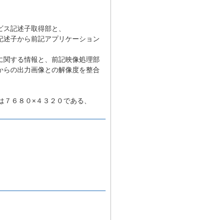
ビス記述子取得部と、
記述子から前記アプリケーション
に関する情報と、前記映像処理部
からの出力画像との解像度を整合
は７６８０×４３２０である、