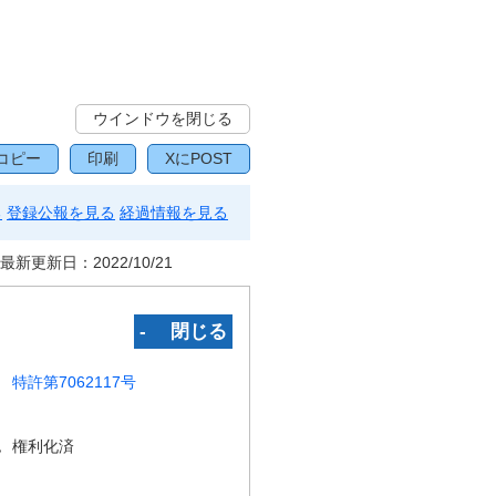
ウインドウを閉じる
コピー
印刷
XにPOST
る
登録公報を見る
経過情報を見る
最新更新日：
2022/10/21
‐ 閉じる
特許第7062117号
況
権利化済