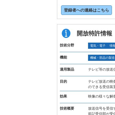
登録者への連絡はこちら
開放特許情報
技術分野
電気・電子
情
機能
機械・部品の製造
適用製品
テレビ等の放送
目的
テレビ放送の映
のできる受信装
効果
映像の様々な解
技術概要
放送信号を受信
前記受信部が受