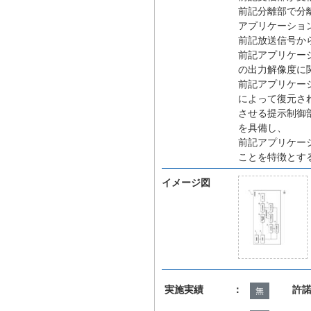
前記分離部で分
アプリケーショ
前記放送信号か
前記アプリケー
の出力解像度に
前記アプリケー
によって復元さ
させる提示制御
を具備し、
前記アプリケー
ことを特徴とす
イメージ図
実施実績 ：
許
無