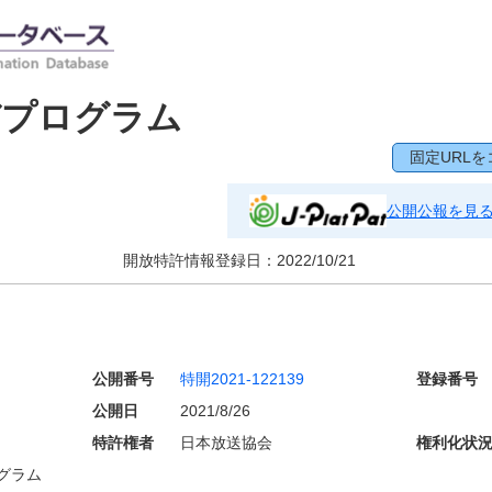
びプログラム
固定URLを
公開公報を見
開放特許情報登録日：
2022/10/21
公開番号
特開2021-122139
登録番号
公開日
2021/8/26
特許権者
日本放送協会
権利化状
グラム