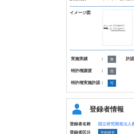
イメージ図
実施実績 ：
許
無
特許権譲渡 ：
否
特許権実施許諾：
可
登録者情報
登録者名称
国立研究開発法人
登録者区分
学術研究