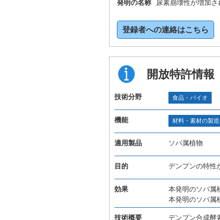
発明の名称
尿素崩壊性が増加さ
登録者への連絡はこちら
開放特許情報
技術分野
食品・バイオ
機能
材料・素材の製造
適用製品
ソバ属植物
目的
デンプンの特性
効果
本発明のソバ属
本発明のソバ属
技術概要
デンプン合成酵素