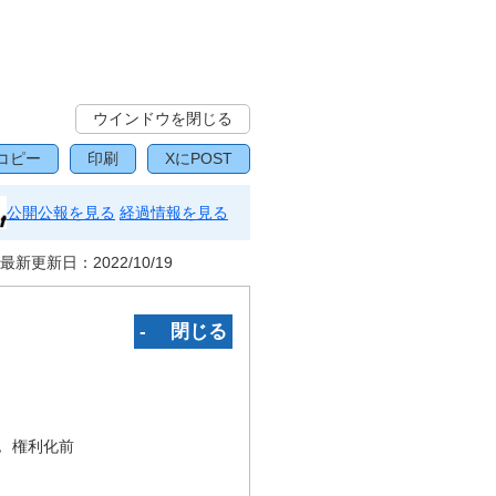
ウインドウを閉じる
コピー
印刷
XにPOST
公開公報を見る
経過情報を見る
最新更新日：
2022/10/19
‐ 閉じる
況
権利化前