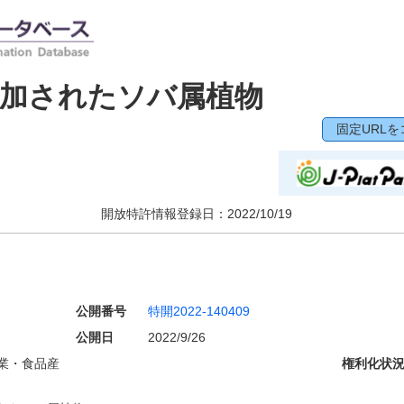
増加されたソバ属植物
固定URLを
開放特許情報登録日：
2022/10/19
公開番号
特開2022-140409
公開日
2022/9/26
業・食品産
権利化状