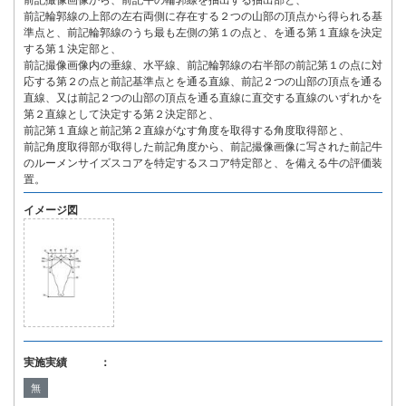
前記撮像画像から、前記牛の輪郭線を抽出する抽出部と、
前記輪郭線の上部の左右両側に存在する２つの山部の頂点から得られる基
準点と、前記輪郭線のうち最も左側の第１の点と、を通る第１直線を決定
する第１決定部と、
前記撮像画像内の垂線、水平線、前記輪郭線の右半部の前記第１の点に対
応する第２の点と前記基準点とを通る直線、前記２つの山部の頂点を通る
直線、又は前記２つの山部の頂点を通る直線に直交する直線のいずれかを
第２直線として決定する第２決定部と、
前記第１直線と前記第２直線がなす角度を取得する角度取得部と、
前記角度取得部が取得した前記角度から、前記撮像画像に写された前記牛
のルーメンサイズスコアを特定するスコア特定部と、を備える牛の評価装
置。
イメージ図
実施実績 ：
無