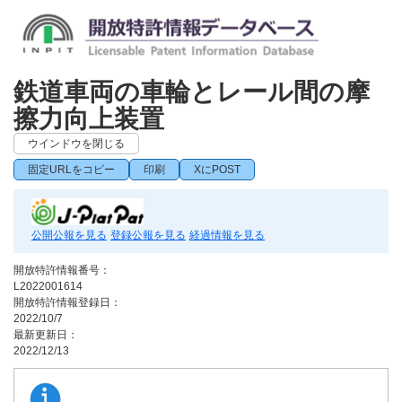
鉄道車両の車輪とレール間の摩
擦力向上装置
ウインドウを閉じる
固定URLをコピー
印刷
XにPOST
公開公報を見る
登録公報を見る
経過情報を見る
開放特許情報番号：
L2022001614
開放特許情報登録日：
2022/10/7
最新更新日：
2022/12/13