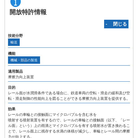
開放特許情報
‐ 閉じる
技術分野
輸送
機能
機械・部品の製造
適用製品
摩擦力向上装置
目的
レール面が水潤滑条件である場合に、鉄道車両の空転・滑走の緩和及び空
転・滑走制御の性能向上を図ることができる摩擦力向上装置を提供する。
効果
レールの車輪との接触面にマイクロバブルを含む水を
噴射する噴射装置を有するので、レールの車輪との接触面（以下、「レー
ル面」という）上の雨滴とマイクロバブルを有する噴射水が置き換わるこ
とで、レール面上に残存する水滴の体積が減少し、車輪とレール間の摩擦
力が向上する。