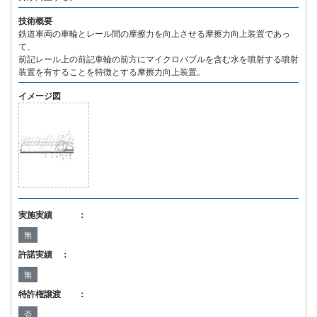
技術概要
鉄道車両の車輪とレール間の摩擦力を向上させる摩擦力向上装置であっ
て、
前記レール上の前記車輪の前方にマイクロバブルを含む水を噴射する噴射
装置を有することを特徴とする摩擦力向上装置。
イメージ図
実施実績 ：
無
許諾実績 ：
無
特許権譲渡 ：
否