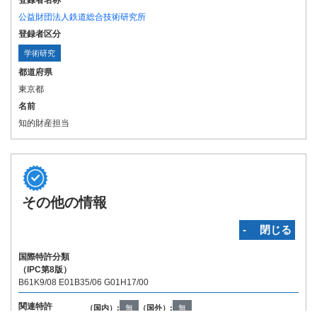
登録者名称
公益財団法人鉄道総合技術研究所
登録者区分
学術研究
都道府県
東京都
名前
知的財産担当
その他の情報
‐ 閉じる
国際特許分類
（IPC第8版）
B61K9/08 E01B35/06 G01H17/00
関連特許
（国内）:
無
（国外）:
無