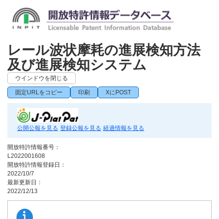
レール波状摩耗の進展検知方法
及び進展検知システム
ウインドウを閉じる
固定URLをコピー
印刷
XにPOST
公開公報を見る
登録公報を見る
経過情報を見る
開放特許情報番号：
L2022001608
開放特許情報登録日：
2022/10/7
最新更新日：
2022/12/13