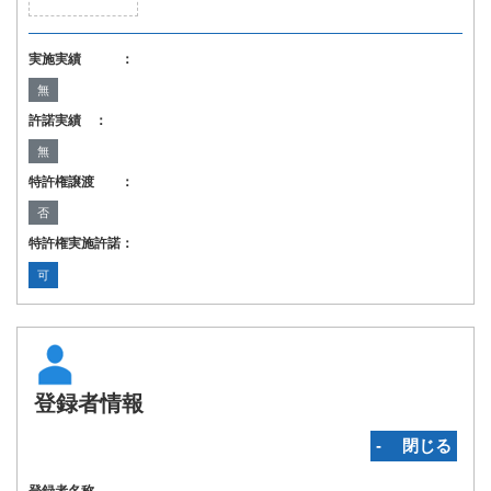
実施実績 ：
無
許諾実績 ：
無
特許権譲渡 ：
否
特許権実施許諾：
可
登録者情報
‐ 閉じる