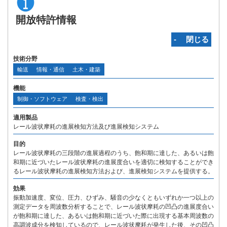
開放特許情報
‐ 閉じる
技術分野
輸送
情報・通信
土木・建築
機能
制御・ソフトウェア
検査・検出
適用製品
レール波状摩耗の進展検知方法及び進展検知システム
目的
レール波状摩耗の三段階の進展過程のうち、飽和期に達した、あるいは飽
和期に近づいたレール波状摩耗の進展度合いを適切に検知することができ
るレール波状摩耗の進展検知方法および、進展検知システムを提供する。
効果
振動加速度、変位、圧力、ひずみ、騒音の少なくともいずれか一つ以上の
測定データを周波数分析することで、レール波状摩耗の凹凸の進展度合い
が飽和期に達した、あるいは飽和期に近づいた際に出現する基本周波数の
高調波成分を検知しているので、レール波状摩耗が発生した後、その凹凸