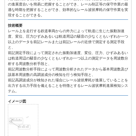
の進展度合いを簡易に把握することができ、レール削正等の保守作業の最
適な時期を把握することができ、効率的なレール波状摩耗の保守作業を実
現することができる。
技術概要
レール上を走行する鉄道車両からの外力によって軌道に生じた振動加速
度、変位、圧力ひずみあるいは軌道周辺の騒音の少なくともいずれか一つ
以上のデータを前記レールまたは前記レールの近傍で測定する測定手段
と、
前記測定手段によって測定された振動加速度、変位、圧力、ひずみあるい
は軌道周辺の騒音の少なくともいずれか一つ以上の測定データを周波数分
析する周波数分析手段と、
前記周波数分析手段によって周波数分析されたデータから基本周波数及び
該基本周波数の高調波成分の検知を行う検知手段と、
前記高調波成分が検知された場合にレール波状摩耗が進展していることを
出力する出力手段を備えることを特徴とするレール波状摩耗進展検知シス
テム。
イメージ図