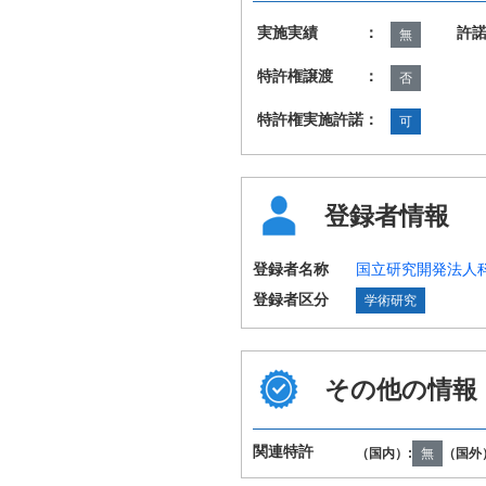
実施実績 ：
許
無
特許権譲渡 ：
否
特許権実施許諾：
可
登録者情報
登録者名称
国立研究開発法人
登録者区分
学術研究
その他の情報
関連特許
（国内）:
無
（国外