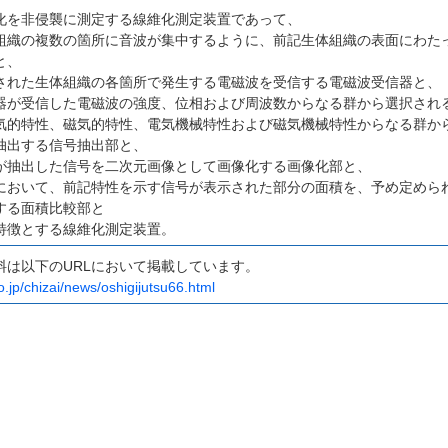
化を非侵襲に測定する線維化測定装置であって、
組織の複数の箇所に音波が集中するように、前記生体組織の表面にわた
と、
された生体組織の各箇所で発生する電磁波を受信する電磁波受信器と、
器が受信した電磁波の強度、位相および周波数からなる群から選択され
気的特性、磁気的特性、電気機械特性および磁気機械特性からなる群か
抽出する信号抽出部と、
が抽出した信号を二次元画像として画像化する画像化部と、
において、前記特性を示す信号が表示された部分の面積を、予め定めら
する面積比較部と
特徴とする線維化測定装置。
料は以下のURLにおいて掲載しています。
o.jp/chizai/news/oshigijutsu66.html