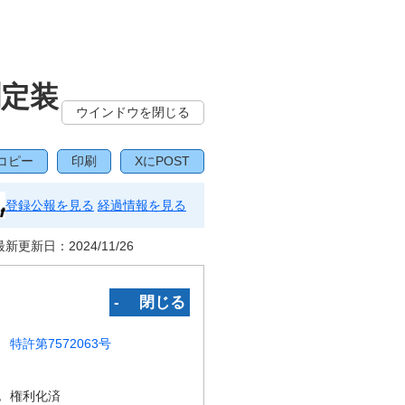
測定装
ウインドウを閉じる
コピー
印刷
XにPOST
登録公報を見る
経過情報を見る
最新更新日：
2024/11/26
‐ 閉じる
特許第7572063号
況
権利化済