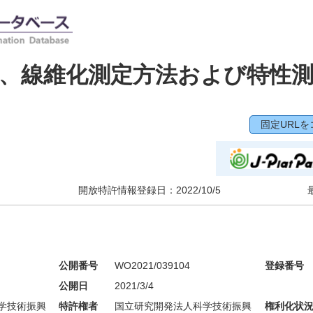
、線維化測定方法および特性
固定URLを
開放特許情報登録日：
2022/10/5
公開番号
WO2021/039104
登録番号
公開日
2021/3/4
学技術振興
特許権者
国立研究開発法人科学技術振興
権利化状