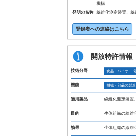
機構
発明の名称
線維化測定装置、線
登録者への連絡はこちら
開放特許情報
技術分野
食品・バイオ
機能
機械・部品の製造
適用製品
線維化測定装置
目的
生体組織の線維
効果
生体組織の線維