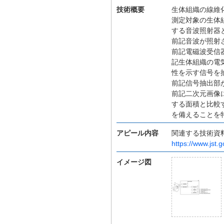
技術概要
生体組織の線維
測定対象の生体
する音波照射器
前記音波が照射
前記電磁波受信
記生体組織の電
性を示す信号を
前記信号抽出部
前記二次元画像
する面積と比較
を備えることを
アピール内容
関連する技術資
https://www.jst.g
イメージ図