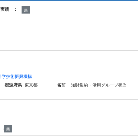
諾実績 ：
無
科学技術振興機構
都道府県
東京都
名前
知財集約・活用グループ担当
）:
無