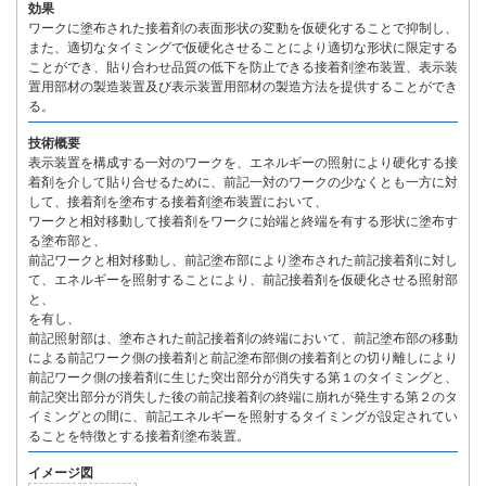
効果
ワークに塗布された接着剤の表面形状の変動を仮硬化することで抑制し、
また、適切なタイミングで仮硬化させることにより適切な形状に限定する
ことができ、貼り合わせ品質の低下を防止できる接着剤塗布装置、表示装
置用部材の製造装置及び表示装置用部材の製造方法を提供することができ
る。
技術概要
表示装置を構成する一対のワークを、エネルギーの照射により硬化する接
着剤を介して貼り合せるために、前記一対のワークの少なくとも一方に対
して、接着剤を塗布する接着剤塗布装置において、
ワークと相対移動して接着剤をワークに始端と終端を有する形状に塗布す
る塗布部と、
前記ワークと相対移動し、前記塗布部により塗布された前記接着剤に対し
て、エネルギーを照射することにより、前記接着剤を仮硬化させる照射部
と、
を有し、
前記照射部は、塗布された前記接着剤の終端において、前記塗布部の移動
による前記ワーク側の接着剤と前記塗布部側の接着剤との切り離しにより
前記ワーク側の接着剤に生じた突出部分が消失する第１のタイミングと、
前記突出部分が消失した後の前記接着剤の終端に崩れが発生する第２のタ
イミングとの間に、前記エネルギーを照射するタイミングが設定されてい
ることを特徴とする接着剤塗布装置。
イメージ図