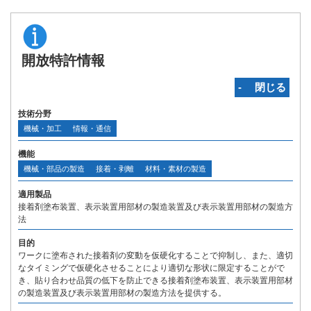
開放特許情報
‐ 閉じる
技術分野
機械・加工
情報・通信
機能
機械・部品の製造
接着・剥離
材料・素材の製造
適用製品
接着剤塗布装置、表示装置用部材の製造装置及び表示装置用部材の製造方
法
目的
ワークに塗布された接着剤の変動を仮硬化することで抑制し、また、適切
なタイミングで仮硬化させることにより適切な形状に限定することがで
き、貼り合わせ品質の低下を防止できる接着剤塗布装置、表示装置用部材
の製造装置及び表示装置用部材の製造方法を提供する。