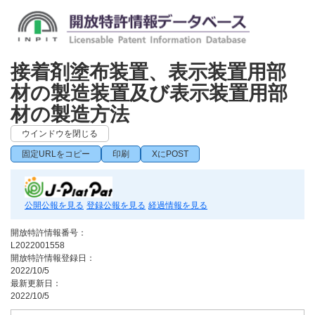
接着剤塗布装置、表示装置用部
材の製造装置及び表示装置用部
材の製造方法
ウインドウを閉じる
固定URLをコピー
印刷
XにPOST
公開公報を見る
登録公報を見る
経過情報を見る
開放特許情報番号：
L2022001558
開放特許情報登録日：
2022/10/5
最新更新日：
2022/10/5