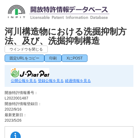
河川構造物における洗掘抑制方
法、及び、洗掘抑制構造
ウインドウを閉じる
固定URLをコピー
印刷
XにPOST
公開公報を見る
登録公報を見る
経過情報を見る
開放特許情報番号：
L2022001487
開放特許情報登録日：
2022/9/16
最新更新日：
2023/5/26