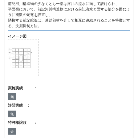
前記河川構造物の少なくとも一部は河川の流水に面して設けられ、
平面視において、前記河川構造物における前記流水と面する部分を囲むよ
うに複数の蛇篭を設置し、
隣接する前記蛇篭は、連結部材を介して相互に連結されることを特徴とす
る、洗掘抑制方法。
イメージ図
実施実績 ：
無
許諾実績 ：
無
特許権譲渡 ：
否