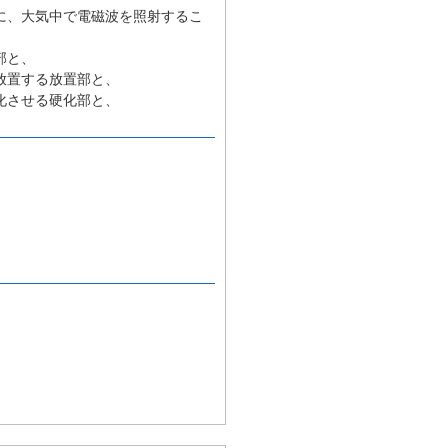
に、大気中で電磁波を照射するこ
部と、
放置する放置部と、
化させる硬化部と、