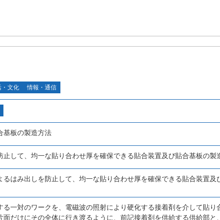
活・文化
情報・通信
合基板の製造方法
防止して、均一な貼り合わせ厚を確保できる貼合装置及び貼合基板の製
よるはみ出しを防止して、均一な貼り合わせ厚を確保できる貼合装置及
する一対のワークを、電磁波の照射により硬化する接着剤を介して貼り
片面だけにその全体に行き渡るように、前記接着剤を供給する供給部と