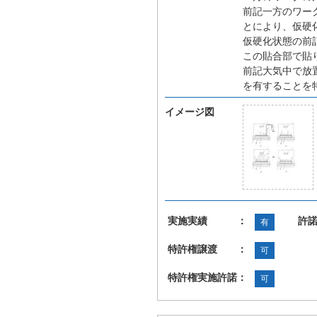
前記一方のワー
とにより、仮硬
仮硬化状態の前
この貼合部で貼
前記大気中で放
を有することを
イメージ図
実施実績 ：
許
有
特許権譲渡 ：
可
特許権実施許諾：
可