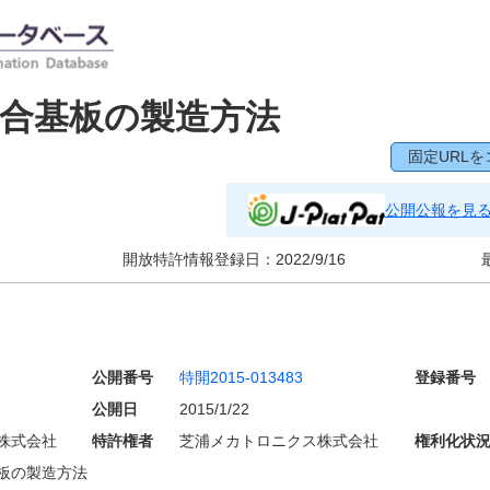
合基板の製造方法
固定URLを
公開公報を見
開放特許情報登録日：
2022/9/16
公開番号
特開2015-013483
登録番号
公開日
2015/1/22
株式会社
特許権者
芝浦メカトロニクス株式会社
権利化状
板の製造方法