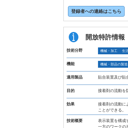
登録者への連絡はこちら
開放特許情報
技術分野
機械・加工
生
機能
機械・部品の製造
適用製品
貼合装置及び貼
目的
接着剤の流動を
効果
接着剤の流動に
ことができる。
技術概要
表示装置を構成
一方のワークの