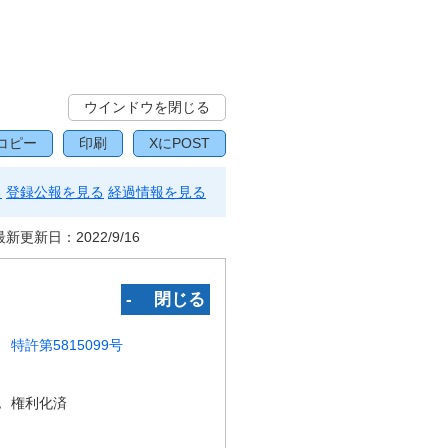
ウインドウを閉じる
コピー
印刷
XにPOST
る
登録公報を見る
経過情報を見る
最新更新日：
2022/9/16
‐ 閉じる
特許第5815099号
況
権利化済