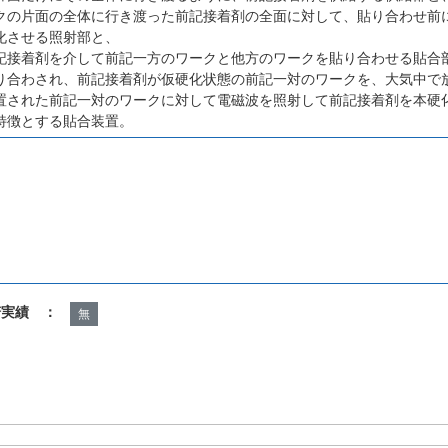
クの片面の全体に行き渡った前記接着剤の全面に対して、貼り合わせ前
化させる照射部と、
記接着剤を介して前記一方のワークと他方のワークを貼り合わせる貼合
り合わされ、前記接着剤が仮硬化状態の前記一対のワークを、大気中で
置された前記一対のワークに対して電磁波を照射して前記接着剤を本硬
特徴とする貼合装置。
諾実績 ：
無