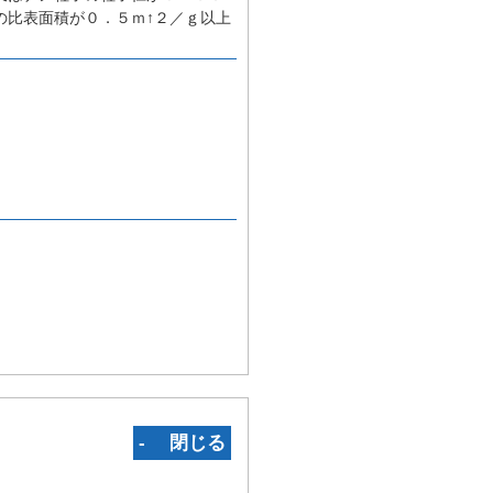
の比表面積が０．５ｍ↑２／ｇ以上
‐ 閉じる