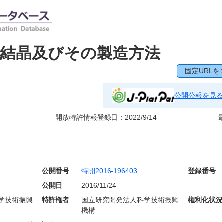
ソ結晶及びその製造方法
固定URLを
公開公報を見
開放特許情報登録日：
2022/9/14
公開番号
特開2016-196403
登録番号
公開日
2016/11/24
学技術振興
特許権者
国立研究開発法人科学技術振興
権利化状
機構