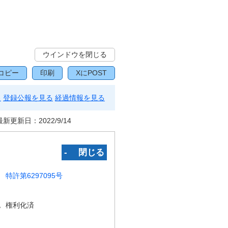
ウインドウを閉じる
コピー
印刷
XにPOST
る
登録公報を見る
経過情報を見る
最新更新日：
2022/9/14
‐ 閉じる
特許第6297095号
況
権利化済