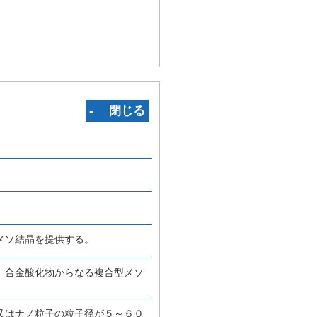
‐ 閉じる
メソ結晶を提供する。
、合金酸化物からなる複合型メソ
又はナノ粒子の粒子径が５～６０