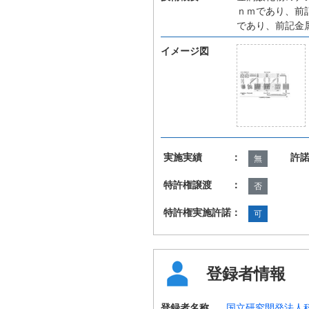
ｎｍであり、前
であり、前記金
イメージ図
実施実績 ：
許
無
特許権譲渡 ：
否
特許権実施許諾：
可
登録者情報
登録者名称
国立研究開発法人