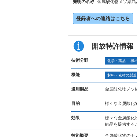
発明の名称
金属酸化物メソ結晶
登録者への連絡はこちら
開放特許情報
技術分野
化学・薬品
機
機能
材料・素材の製造
適用製品
金属酸化物メソ
目的
様々な金属酸化
効果
様々な金属酸化
結晶を提供する
技術概要
金属酸化物のナ