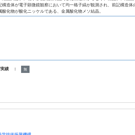
記構造体が電子顕微鏡観察において均一格子縞が観測され、前記構造体
属酸化物が酸化ニッケルである、金属酸化物メソ結晶。
諾実績 ：
無
科学技術振興機構