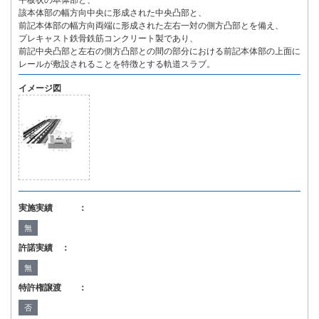
平板状の本体部と、
該本体部の幅方向中央に形成された中央凸部と、
前記本体部の幅方向両端に形成された左右一対の側方凸部とを備え、
プレキャスト鉄骨鉄筋コンクリート製であり、
前記中央凸部と左右の側方凸部との間の部分における前記本体部の上面に
レールが敷設されることを特徴とする軌道スラブ。
イメージ図
実施実績 ：
無
許諾実績 ：
無
特許権譲渡 ：
否