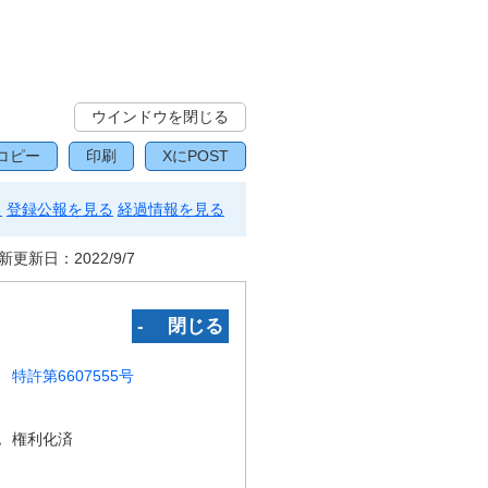
ウインドウを閉じる
コピー
印刷
XにPOST
る
登録公報を見る
経過情報を見る
新更新日：
2022/9/7
‐ 閉じる
特許第6607555号
況
権利化済