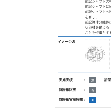
前記シャフトの
前記シャフトに
前記シャフトの
を有し、
前記流体分離体
状部材を備える
ことを特徴とす
イメージ図
実施実績 ：
許
無
特許権譲渡 ：
否
特許権実施許諾：
可