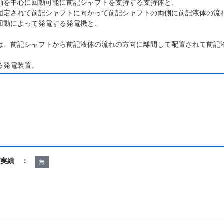
軸を中心に回動可能に前記シャフトを支持する支持体と、
固定されて前記シャフトに向かって前記シャフトの両側に前記液体の流
回動によって発電する発電機と、
は、前記シャフトから前記液体の流れの方向に離間して配置されて前記
る発電装置。
諾実績 ：
無