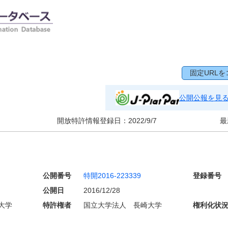
固定URLを
公開公報を見
開放特許情報登録日：
2022/9/7
最
公開番号
特開2016-223339
登録番号
公開日
2016/12/28
大学
特許権者
国立大学法人 長崎大学
権利化状