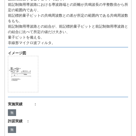
前記制御用導波路における導波路端との距離が共鳴波長の半整数倍から所
定の範囲内であり、
前記標的量子ビットの共鳴周波数との差が所定の範囲内である共鳴周波数
をもち、
前記制御用導波路との結合が、前記標的量子ビットと前記制御用導波路と
の結合に比べて所定の値だけ大きい、
量子ビットを備える、
非線形マイクロ波フィルタ。
イメージ図
実施実績 ：
無
許諾実績 ：
無