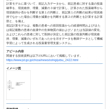
計算モデルに基づいて、前記入力データから、前記患者に対する薬の投薬
確率を、現状維持、増量、減量の３値で計算し、計算された投薬確率から
現状維持か否かを判断する第１の判断と、前記第１の判断の結果が現状維
持でなかった場合に増量か減量かを判断する第２の判断とを計算する計算
部と、を備え、
前記計算モデルは、複数の患者への前回投薬からの経過時間および/また
は前記複数の患者の血液中の生体物質の値および／または当該値の変化、
およびこれらの患者に対して医師が決定した前記薬の投薬判断が現状維
持、増量、減量のいずれであったかを示すデータを教師データとして機械
学習によって生成される投薬量管理支援システム。
アピール内容
関連する技術資料は以下のURLにおいて掲載しています。
https://www.jst.go.jp/chizai/news/oshigijutsu_2422.html
イメージ図