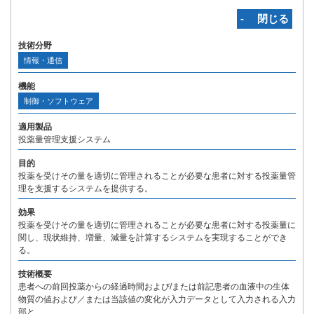
‐ 閉じる
技術分野
情報・通信
機能
制御・ソフトウェア
適用製品
投薬量管理支援システム
目的
投薬を受けその量を適切に管理されることが必要な患者に対する投薬量管
理を支援するシステムを提供する。
効果
投薬を受けその量を適切に管理されることが必要な患者に対する投薬量に
関し、現状維持、増量、減量を計算するシステムを実現することができ
る。
技術概要
患者への前回投薬からの経過時間および/または前記患者の血液中の生体
物質の値および／または当該値の変化が入力データとして入力される入力
部と、