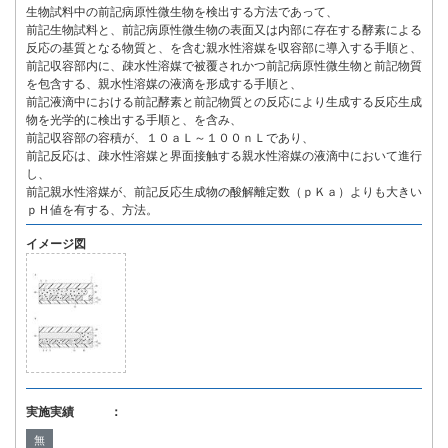
生物試料中の前記病原性微生物を検出する方法であって、
前記生物試料と、前記病原性微生物の表面又は内部に存在する酵素による
反応の基質となる物質と、を含む親水性溶媒を収容部に導入する手順と、
前記収容部内に、疎水性溶媒で被覆されかつ前記病原性微生物と前記物質
を包含する、親水性溶媒の液滴を形成する手順と、
前記液滴中における前記酵素と前記物質との反応により生成する反応生成
物を光学的に検出する手順と、を含み、
前記収容部の容積が、１０ａＬ～１００ｎＬであり、
前記反応は、疎水性溶媒と界面接触する親水性溶媒の液滴中において進行
し、
前記親水性溶媒が、前記反応生成物の酸解離定数（ｐＫａ）よりも大きい
ｐＨ値を有する、方法。
イメージ図
実施実績 ：
無