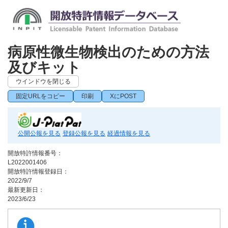
病原性微生物検出のための方法
及びキット
ウインドウを閉じる
固定URLをコピー
印刷
XにPOST
公開公報を見る
登録公報を見る
経過情報を見る
開放特許情報番号：
L2022001406
開放特許情報登録日：
2022/9/7
最新更新日：
2023/6/23