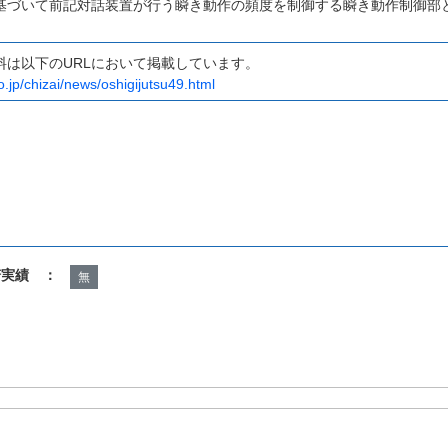
基づいて前記対話装置が行う瞬き動作の頻度を制御する瞬き動作制御部
料は以下のURLにおいて掲載しています。
o.jp/chizai/news/oshigijutsu49.html
諾実績 ：
無