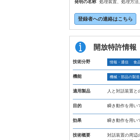
発明の名称
処理装置、処理方法
登録者への連絡はこちら
開放特許情報
技術分野
情報・通信
食
機能
機械・部品の製造
適用製品
人と対話装置と
目的
瞬き動作を用い
効果
瞬き動作を用い
技術概要
対話装置の周辺