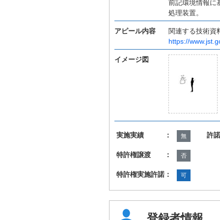
前記環境情報に
処理装置。
アピール内容
関連する技術資
https://www.jst.g
イメージ図
実施実績 ：
許
無
特許権譲渡 ：
否
特許権実施許諾：
可
登録者情報