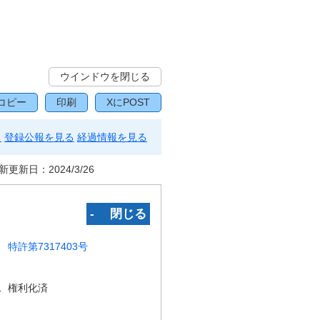
ウインドウを閉じる
コピー
印刷
XにPOST
る
登録公報を見る
経過情報を見る
新更新日：
2024/3/26
‐ 閉じる
特許第7317403号
況
権利化済