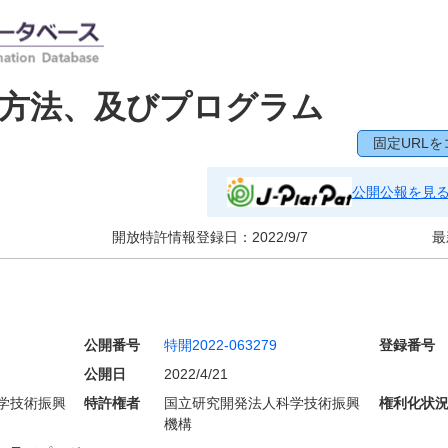
理方法、及びプログラム
固定URLを
公開公報を見
開放特許情報登録日：
2022/9/7
最
公開番号
特開2022-063279
登録番号
公開日
2022/4/21
学技術振興
特許権者
国立研究開発法人科学技術振興
権利化状
機構