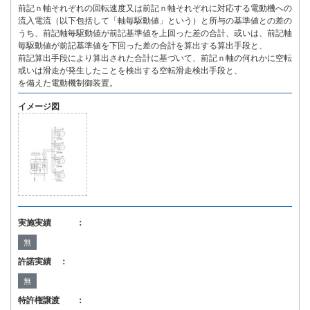
前記ｎ軸それぞれの回転速度又は前記ｎ軸それぞれに対応する電動機への
流入電流（以下包括して「軸毎駆動値」という）と所与の基準値との差の
うち、前記軸毎駆動値が前記基準値を上回った差の合計、或いは、前記軸
毎駆動値が前記基準値を下回った差の合計を算出する算出手段と、
前記算出手段により算出された合計に基づいて、前記ｎ軸の何れかに空転
或いは滑走が発生したことを検出する空転滑走検出手段と、
を備えた電動機制御装置。
イメージ図
実施実績 ：
無
許諾実績 ：
無
特許権譲渡 ：