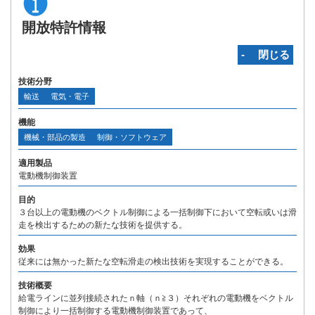
開放特許情報
‐ 閉じる
技術分野
輸送
電気・電子
機能
機械・部品の製造
制御・ソフトウェア
適用製品
電動機制御装置
目的
３台以上の電動機のベクトル制御による一括制御下において空転或いは滑
走を検出するための新たな技術を提供する。
効果
従来には無かった新たな空転滑走の検出技術を実現することができる。
技術概要
給電ラインに並列接続されたｎ軸（ｎ≧３）それぞれの電動機をベクトル
制御により一括制御する電動機制御装置であって、