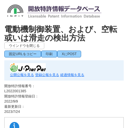
電動機制御装置、および、空転
或いは滑走の検出方法
ウインドウを閉じる
固定URLをコピー
印刷
XにPOST
公開公報を見る
登録公報を見る
経過情報を見る
開放特許情報番号：
L2022001385
開放特許情報登録日：
2022/9/9
最新更新日：
2023/7/24