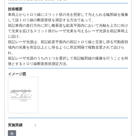
技術概要
車両上からトロリ線にスリット状の光を照射して与えられる輪郭線を撮像
して該トロリ線の断面形状を測定する方法であって、
前記車両の進行方向に対し略垂直な鉛直平面内において光軸を上方に向け
て光束を拡げるスリット状のレーザ光束を与えるレーザ光源を前記車両上
に設け、
前記レーザ光源は、前記鉛直平面内の前記トロリ線と交差し得る可動面領
域内の光量を所定以上とし得るように所定間隔で複数並置されて設けら
れ、
前記レーザ光源のうちの１つを選択して前記輪郭線の撮像を行うことを特
徴とするトロリ線断面形状測定方法。
イメージ図
実施実績 ：
無