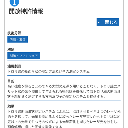
開放特許情報
‐ 閉じる
技術分野
情報・通信
機能
制御・ソフトウェア
適用製品
トロリ線の断面形状の測定方法及びその測定システム
目的
高い強度を得ることのできる大型の光源を用いることなく、トロリ線にス
リット状の光を照射して与えられる輪郭線を撮像して該トロリ線の断面形
状を精度良く測定できる方法及びその測定システムを提供する。
効果
トロリ線断面形状測定システムによれば、点灯させるべき１つのレーザ光
源を選択して、光量を高めるように絞ったレーザ光束Ｌからトロリ線に所
定以上の光量で且つその位置による光量変化を減じたレーザ光を照射し、
画像解析に適した画像を撮像できる。