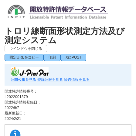
トロリ線断面形状測定方法及び
測定システム
ウインドウを閉じる
固定URLをコピー
印刷
XにPOST
公開公報を見る
登録公報を見る
経過情報を見る
開放特許情報番号：
L2022001379
開放特許情報登録日：
2022/9/7
最新更新日：
2024/2/21