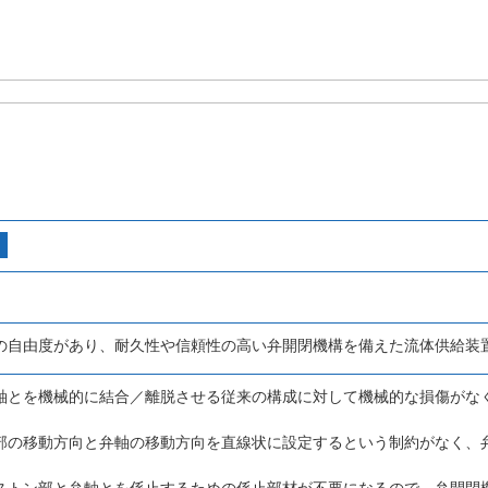
の自由度があり、耐久性や信頼性の高い弁開閉機構を備えた流体供給装
軸とを機械的に結合／離脱させる従来の構成に対して機械的な損傷がな
部の移動方向と弁軸の移動方向を直線状に設定するという制約がなく、
ストン部と弁軸とを係止するための係止部材が不要になるので、弁開閉