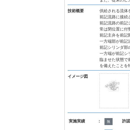
技術概要
供給される流体
前記流路に接続
前記流路の前記
常は閉位置に付
前記主弁を前記
一方端部が前記
前記シリンダ部
一方端が前記シ
臨ませた状態で
を備えたことを
イメージ図
実施実績 ：
許
無