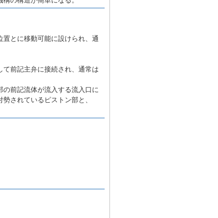
位置とに移動可能に設けられ、通
して前記主弁に接続され、通常は
部の前記流体が流入する流入口に
付勢されているピストン部と、