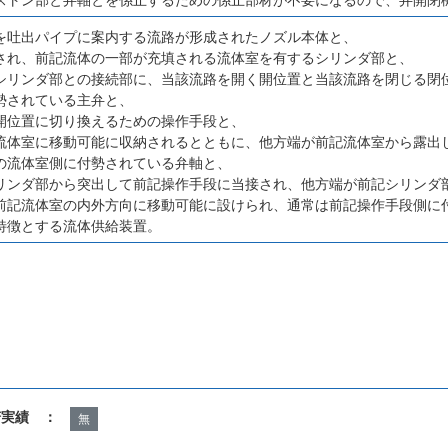
を吐出パイプに案内する流路が形成されたノズル本体と、
され、前記流体の一部が充填される流体室を有するシリンダ部と、
シリンダ部との接続部に、当該流路を開く開位置と当該流路を閉じる閉
勢されている主弁と、
開位置に切り換えるための操作手段と、
流体室に移動可能に収納されるとともに、他方端が前記流体室から露出
の流体室側に付勢されている弁軸と、
リンダ部から突出して前記操作手段に当接され、他方端が前記シリンダ
前記流体室の内外方向に移動可能に設けられ、通常は前記操作手段側に
特徴とする流体供給装置。
諾実績 ：
無