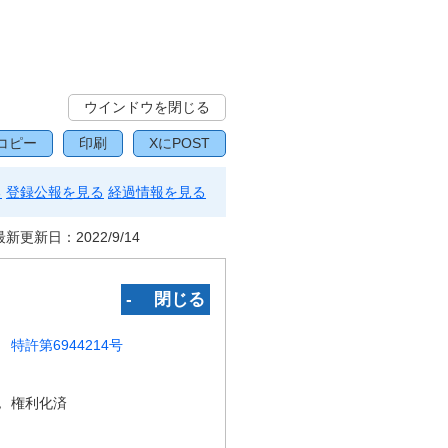
ウインドウを閉じる
コピー
印刷
XにPOST
る
登録公報を見る
経過情報を見る
最新更新日：
2022/9/14
‐ 閉じる
特許第6944214号
況
権利化済