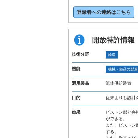
登録者への連絡はこちら
開放特許情報
技術分野
輸送
機能
機械・部品の製造
適用製品
流体供給装置
目的
従来よりも設計
効果
ピストン部と弁
ができる。
また、ピストン
する。
また、従来のピ