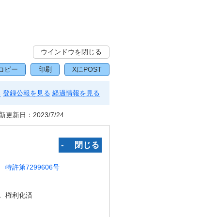
ウインドウを閉じる
コピー
印刷
XにPOST
る
登録公報を見る
経過情報を見る
新更新日：
2023/7/24
‐ 閉じる
特許第7299606号
況
権利化済