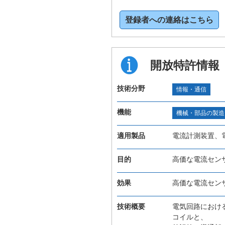
登録者への連絡はこちら
開放特許情報
技術分野
情報・通信
機能
機械・部品の製造
適用製品
電流計測装置、
目的
高価な電流セン
効果
高価な電流セン
技術概要
電気回路におけ
コイルと、