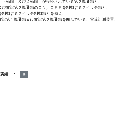
と正極同士及び負極同士が接続されている第２導通部と、
及び前記第２導通部のＯＮ／ＯＦＦを制御するスイッチ部と、
を制御するスイッチ制御部とを備え、
前記第１導通部又は前記第２導通部を囲んでいる、電流計測装置。
諾実績 ：
無