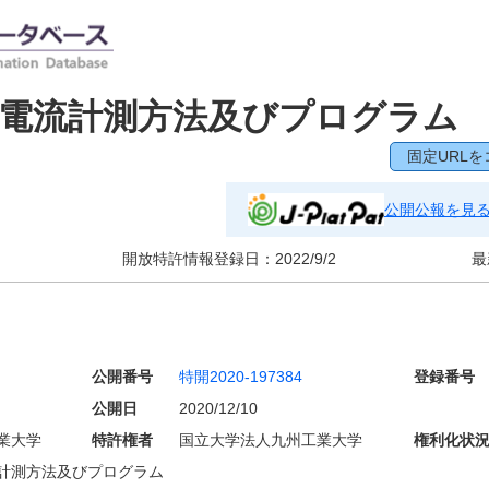
、電流計測方法及びプログラム
固定URLを
公開公報を見
開放特許情報登録日：
2022/9/2
最
公開番号
特開2020-197384
登録番号
公開日
2020/12/10
業大学
特許権者
国立大学法人九州工業大学
権利化状
計測方法及びプログラム