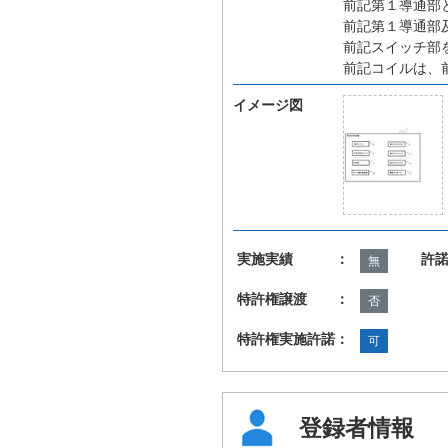
前記第１導通部
前記第１導通部
前記スイッチ部
前記コイルは、
イメージ図
実施実績 ：
許
無
特許権譲渡 ：
否
特許権実施許諾：
可
登録者情報