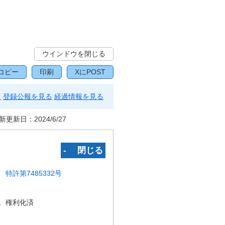
ウインドウを閉じる
コピー
印刷
XにPOST
る
登録公報を見る
経過情報を見る
新更新日：
2024/6/27
‐ 閉じる
特許第7485332号
況
権利化済