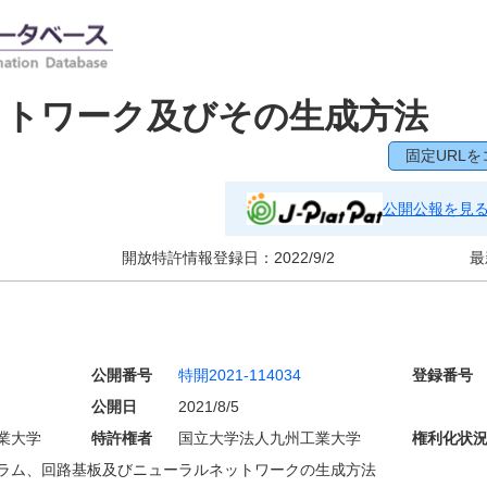
ットワーク及びその生成方法
固定URLを
公開公報を見
開放特許情報登録日：
2022/9/2
最
公開番号
特開2021-114034
登録番号
公開日
2021/8/5
業大学
特許権者
国立大学法人九州工業大学
権利化状
ラム、回路基板及びニューラルネットワークの生成方法