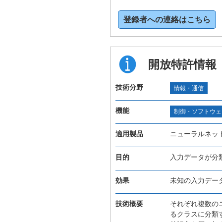
登録者への連絡はこちら
開放特許情報
技術分野
情報・通信
機能
制御・ソフトウェ
適用製品
ニューラルネッ
目的
入力データが分
効果
未知の入力デー
技術概要
それぞれ複数の
るクラスに分類