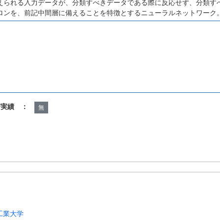
えられる入力データが、分類すべきデータである際に反応せず、分類す
ロンを、前記中間層に備えることを特徴とするニューラルネットワーク
諾実績 ：
無
工業大学