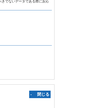
べきでないデータである際に反応
。
‐ 閉じる