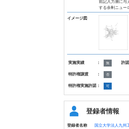
前記入力層に与
する余剰ニュー
イメージ図
実施実績 ：
許
無
特許権譲渡 ：
否
特許権実施許諾：
可
登録者情報
登録者名称
国立大学法人九州