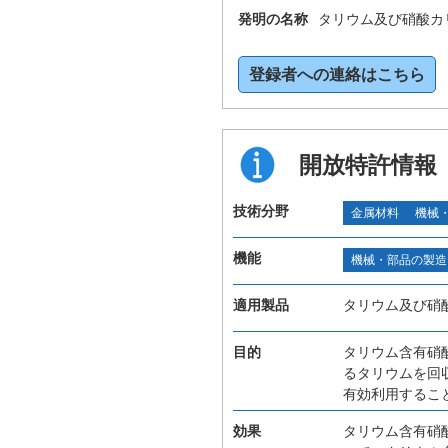
発明の名称
タリウム及び硝酸カ
登録者への連絡はこちら
開放特許情報
技術分野
金属材料
機械
機能
機械・部品の製造
適用製品
タリウム及び硝
目的
タリウム含有硝
るタリウムを回
有効利用するこ
効果
タリウム含有硝