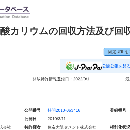
硝酸カリウムの回収方法及び回
固定URLを
公開公報を見
開放特許情報登録日：
2022/9/1
最
公開番号
特開2010-053416
登録番号
公開日
2010/3/11
式会社
特許権者
住友大阪セメント株式会社
権利化状