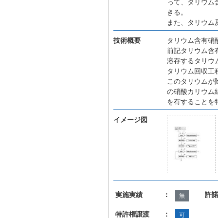
って、タリウム
きる。
また、タリウム
技術概要
タリウム含有硝
前記タリウム含
溶存するタリウ
タリウム回収工
このタリウムが
の硝酸カリウム
を有することを
イメージ図
実施実績 ：
許
無
特許権譲渡 ：
可