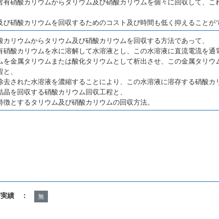
含有硝酸カリウムからタリウム及び硝酸カリウムを個々に回収して、こ
及び硝酸カリウムを回収するためのコスト及び時間も低く抑えることが
酸カリウムからタリウム及び硝酸カリウムを回収する方法であって、
有硝酸カリウムを水に溶解して水溶液とし、この水溶液に直流電流を通
ムを金属タリウムまたは酸化タリウムとして析出させ、この金属タリウ
程と、
除去された水溶液を濃縮することにより、この水溶液に溶存する硝酸カ
結晶を回収する硝酸カリウム回収工程と、
特徴とするタリウム及び硝酸カリウムの回収方法。
諾実績 ：
無