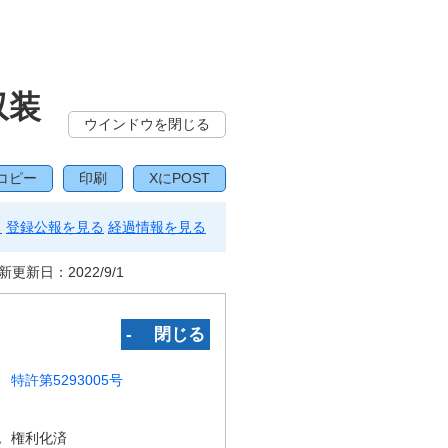
収装
ウインドウを閉じる
コピー
印刷
XにPOST
る
登録公報を見る
経過情報を見る
新更新日：
2022/9/1
‐ 閉じる
特許第5293005号
況
権利化済