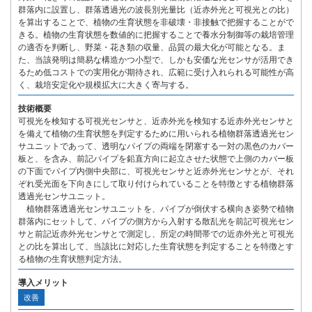
群落内に設置し、群落透過光の波長別光量比（近赤外光と可視光との比）
を算出することで、植物の生育状態を非破壊・非接触で把握することがで
きる。植物の生育状態を数値的に把握することで養水分制御等の栽培管理
の適否を判断し、野菜・花き類の収量、品質の最大化が可能となる。ま
た、当該発明は簡易な構造かつ小型で、しかも安価な光センサが活用でき
るため低コストでの実用化が期待され、広範に受け入れられる可能性が高
く、栽培安定化や規模拡大に大きく寄与する。
技術概要
可視光を検知する可視光センサと、近赤外光を検知する近赤外光センサと
を備えて植物の生育状態を判定するために用いられる植物群落透過光セン
サユニットであって、透明なパイプの両端を閉塞する一対の黒色のカバー
板と、を含み、前記パイプを鉛直方向に起立させた状態で上側のカバー板
の下面でパイプ内側中央部に、可視光センサと近赤外光センサとが、それ
ぞれ受光面を下向きにして取り付けられていることを特徴とする植物群落
透過光センサユニット。
植物群落透過光センサユニットを、パイプが倒伏する横向き姿勢で植物
群落内にセットして、パイプの側方から入射する散乱光を前記可視光セン
サと前記近赤外光センサとで測定し、所定の時間帯での近赤外光と可視光
との比を算出して、当該比に対応した生育状態を判定することを特徴とす
る植物の生育状態判定方法。
導入メリット
改善