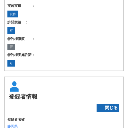
実施実績 ：
試作
許諾実績 ：
有
特許権譲渡 ：
否
特許権実施許諾：
可
登録者情報
‐ 閉じる
登録者名称
静岡県