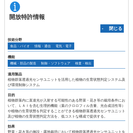
開放特許情報
‐ 閉じる
技術分野
食品・バイオ
情報・通信
電気・電子
機能
機械・部品の製造
制御・ソフトウェア
検査・検出
適用製品
植物群落透過光センサユニットを活用した植物の生育状態判定システム及
び環境制御システム
目的
植物群落内に直達光が入射する可能性のある野菜・花き等の栽培条件にお
いて、ＬＡＩを含む生理的機能（葉のクロロフィル含量、光合成活性等）
や植物の生育状態を判定することができる植物群落透過光センサユニット
及び植物の生育状態判定方法を、低コストな構成で提供する。
効果
野菜・花き等の施設・露地栽培において植物群落透過光センサユニットを