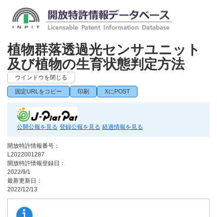
植物群落透過光センサユニット
及び植物の生育状態判定方法
ウインドウを閉じる
固定URLをコピー
印刷
XにPOST
公開公報を見る
登録公報を見る
経過情報を見る
開放特許情報番号：
L2022001287
開放特許情報登録日：
2022/9/1
最新更新日：
2022/12/13