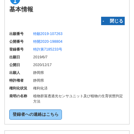
基本情報
‐ 閉じる
出願番号
特願2019-107263
公開番号
特開2020-198804
登録番号
特許第7185233号
出願日
2019/6/7
公開日
2020/12/17
出願人
静岡県
特許権者
静岡県
権利化状況
権利化済
発明の名称
植物群落透過光センサユニット及び植物の生育状態判定
方法
登録者への連絡はこちら