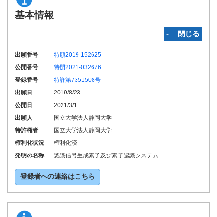
基本情報
‐ 閉じる
出願番号
特願2019-152625
公開番号
特開2021-032676
登録番号
特許第7351508号
出願日
2019/8/23
公開日
2021/3/1
出願人
国立大学法人静岡大学
特許権者
国立大学法人静岡大学
権利化状況
権利化済
発明の名称
認識信号生成素子及び素子認識システム
登録者への連絡はこちら