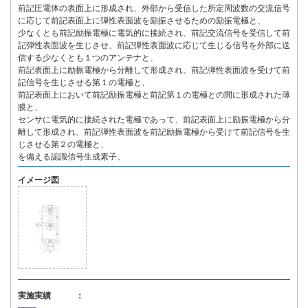
前記圧電体の表面上に形成され、外部から受信した所定周波数の交流信号
に応じて前記表面上に弾性表面波を励振させるための励振電極と、
少なくとも前記励振電極に電気的に接続され、前記交流信号を受信して前
記弾性表面波を生じさせ、前記弾性表面波に応じて生じる信号を外部に送
信する少なくとも１つのアンテナと、
前記表面上に励振電極から分離して形成され、前記弾性表面波を受けて前
記信号を生じさせる第１の電極と、
前記表面上において前記励振電極と前記第１の電極との間に形成された薄
膜と、
センサに電気的に接続された電極であって、前記表面上に励振電極から分
離して形成され、前記弾性表面波を前記励振電極から受けて前記信号を生
じさせる第２の電極と、
を備える認識信号生成素子。
イメージ図
実施実績 ：