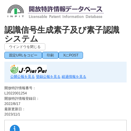
認識信号生成素子及び素子認識
システム
ウインドウを閉じる
固定URLをコピー
印刷
XにPOST
公開公報を見る
登録公報を見る
経過情報を見る
開放特許情報番号：
L2022001254
開放特許情報登録日：
2022/8/17
最新更新日：
2023/11/1