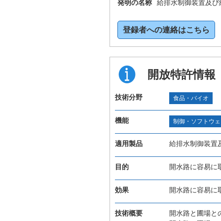
発明の名称
給排水制御装置及び
登録者への連絡はこちら
開放特許情報
技術分野
食品・バイオ
機能
制御・ソフトウェ
適用製品
給排水制御装置
目的
開水路に容易に
効果
開水路に容易に
技術概要
開水路と圃場と