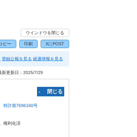
ウインドウを閉じる
コピー
印刷
XにPOST
る
登録公報を見る
経過情報を見る
最新更新日：
2025/7/29
‐ 閉じる
特許第7696160号
況
権利化済