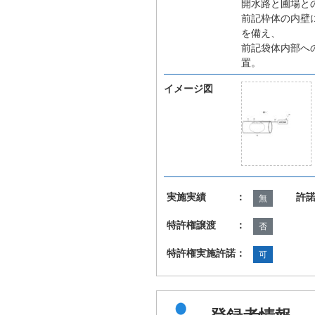
開水路と圃場と
前記枠体の内壁
を備え、
前記袋体内部へ
置。
イメージ図
実施実績 ：
許
無
特許権譲渡 ：
否
特許権実施許諾：
可