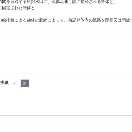
の間を連通する給排水口に、流体流通可能に接続される枠体と、
に固定された袋体と、
の給排気による袋体の膨縮によって、前記枠体内の流路を閉塞又は開放
諾実績 ：
無