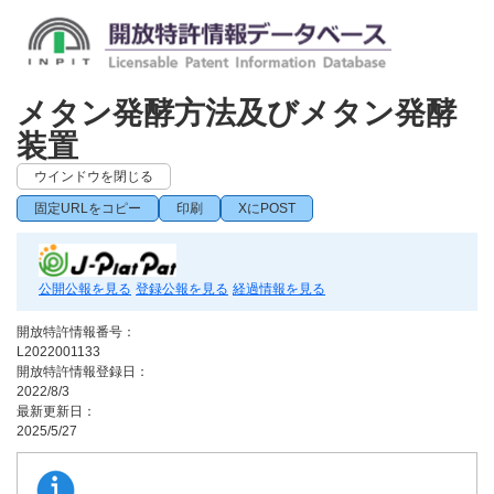
メタン発酵方法及びメタン発酵
装置
ウインドウを閉じる
固定URLをコピー
印刷
XにPOST
公開公報を見る
登録公報を見る
経過情報を見る
開放特許情報番号：
L2022001133
開放特許情報登録日：
2022/8/3
最新更新日：
2025/5/27