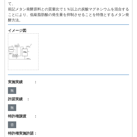
て、
前記メタン発酵原料との質量比で１％以上の炭酸マグネシウムを混合する
ことにより、低級脂肪酸の発生量を抑制させることを特徴とするメタン発
酵方法。
イメージ図
実施実績 ：
無
許諾実績 ：
無
特許権譲渡 ：
否
特許権実施許諾：