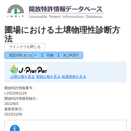
圃場における土壌物理性診断方
法
ウインドウを閉じる
固定URLをコピー
印刷
XにPOST
公開公報を見る
登録公報を見る
経過情報を見る
開放特許情報番号：
L2022001129
開放特許情報登録日：
2022/8/3
最新更新日：
2023/11/30