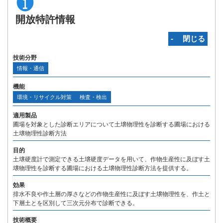
開放特許情報
‐ 閉じる
技術分野
情報・通信
機能
環境・リサイクル対策
検査・検出
適用製品
圃場を対象とした診断エリアについて土壌物理性を診断する圃場における
土壌物理性診断方法
目的
土壌硬度計で測定できる土壌硬度データを用いて、作物生産性に及ぼす土
壌物理性を診断する圃場における土壌物理性診断方法を提供する。
効果
排水不良や作土層の厚さなどの作物生産性に及ぼす土壌物理性を、作土と
下層土とを区別して三次元分布で診断できる。
技術概要