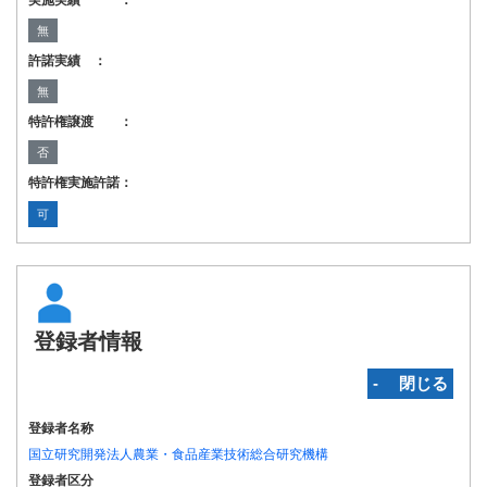
実施実績 ：
無
許諾実績 ：
無
特許権譲渡 ：
否
特許権実施許諾：
可
登録者情報
‐ 閉じる
登録者名称
国立研究開発法人農業・食品産業技術総合研究機構
登録者区分