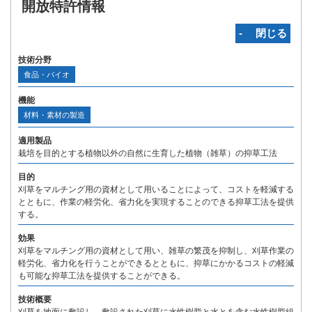
開放特許情報
‐ 閉じる
技術分野
食品・バイオ
機能
材料・素材の製造
適用製品
栽培を目的とする植物以外の自然に生育した植物（雑草）の抑草工法
目的
刈草をマルチング用の資材として用いることによって、コストを軽減する
とともに、作業の軽労化、省力化を実現することのできる抑草工法を提供
する。
効果
刈草をマルチング用の資材として用い、雑草の繁茂を抑制し、刈草作業の
軽労化、省力化を行うことができるとともに、抑草にかかるコストの軽減
も可能な抑草工法を提供することができる。
技術概要