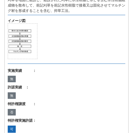
刈草を地面に敷設し、敷設された刈草に水性樹脂と水とを含む水性樹脂組
成物を散布して、前記刈草を前記水性樹脂で接着又は固化させてマルチン
グ材を形成することを含む、抑草工法。
イメージ図
実施実績 ：
無
許諾実績 ：
無
特許権譲渡 ：
否
特許権実施許諾：
可