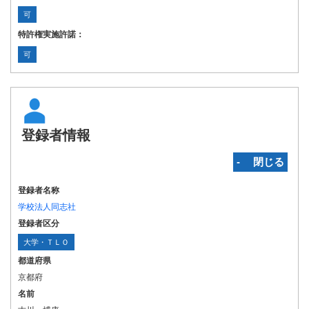
可
特許権実施許諾：
可
登録者情報
‐ 閉じる
登録者名称
学校法人同志社
登録者区分
大学・ＴＬＯ
都道府県
京都府
名前