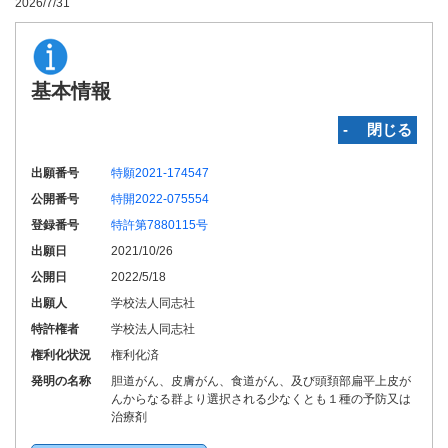
2026/7/31
基本情報
‐ 閉じる
出願番号
特願2021-174547
公開番号
特開2022-075554
登録番号
特許第7880115号
出願日
2021/10/26
公開日
2022/5/18
出願人
学校法人同志社
特許権者
学校法人同志社
権利化状況
権利化済
発明の名称
胆道がん、皮膚がん、食道がん、及び頭頚部扁平上皮が
んからなる群より選択される少なくとも１種の予防又は
治療剤