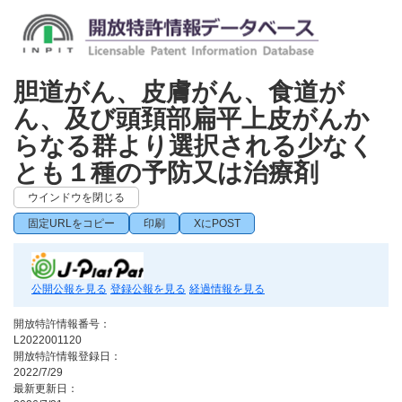
胆道がん、皮膚がん、食道が
ん、及び頭頚部扁平上皮がんか
らなる群より選択される少なく
とも１種の予防又は治療剤
ウインドウを閉じる
固定URLをコピー
印刷
XにPOST
公開公報を見る
登録公報を見る
経過情報を見る
開放特許情報番号：
L2022001120
開放特許情報登録日：
2022/7/29
最新更新日：