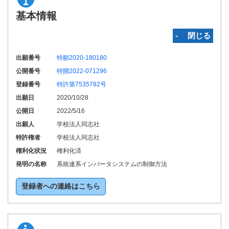
基本情報
‐ 閉じる
出願番号
特願2020-180180
公開番号
特開2022-071296
登録番号
特許第7535782号
出願日
2020/10/28
公開日
2022/5/16
出願人
学校法人同志社
特許権者
学校法人同志社
権利化状況
権利化済
発明の名称
系統連系インバータシステムの制御方法
登録者への連絡はこちら