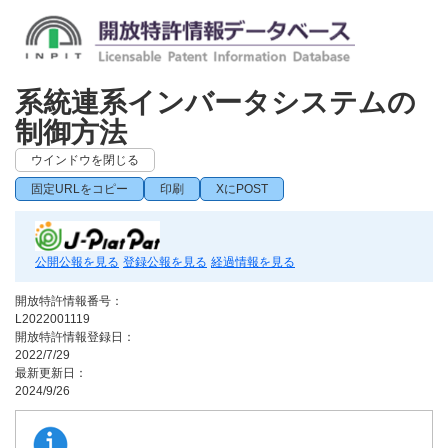
系統連系インバータシステムの
制御方法
ウインドウを閉じる
固定URLをコピー
印刷
XにPOST
公開公報を見る
登録公報を見る
経過情報を見る
開放特許情報番号：
L2022001119
開放特許情報登録日：
2022/7/29
最新更新日：
2024/9/26