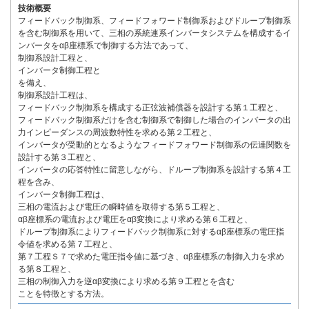
技術概要
フィードバック制御系、フィードフォワード制御系およびドループ制御系
を含む制御系を用いて、三相の系統連系インバータシステムを構成するイ
ンバータをαβ座標系で制御する方法であって、
制御系設計工程と、
インバータ制御工程と
を備え、
制御系設計工程は、
フィードバック制御系を構成する正弦波補償器を設計する第１工程と、
フィードバック制御系だけを含む制御系で制御した場合のインバータの出
力インピーダンスの周波数特性を求める第２工程と、
インバータが受動的となるようなフィードフォワード制御系の伝達関数を
設計する第３工程と、
インバータの応答特性に留意しながら、ドループ制御系を設計する第４工
程を含み、
インバータ制御工程は、
三相の電流および電圧の瞬時値を取得する第５工程と、
αβ座標系の電流および電圧をαβ変換により求める第６工程と、
ドループ制御系によりフィードバック制御系に対するαβ座標系の電圧指
令値を求める第７工程と、
第７工程Ｓ７で求めた電圧指令値に基づき、αβ座標系の制御入力を求め
る第８工程と、
三相の制御入力を逆αβ変換により求める第９工程とを含む
ことを特徴とする方法。