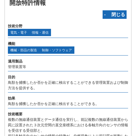
開放特許情報
‐ 閉じる
技術分野
電気・電子
情報・通信
機能
機械・部品の製造
制御・ソフトウェア
適用製品
管理装置等
目的
鳥獣を捕獲したか否かを正確に検出することができる管理装置および制御
方法を提供する。
効果
鳥獣を捕獲したか否かを正確に検出することができる。
技術概要
複数の無線通信装置とデータ通信を実行し、前記複数の無線通信装置から
罠に設置された３次元空間の直交座標系における各軸方向のセンサの情報
を受信する受信部と、