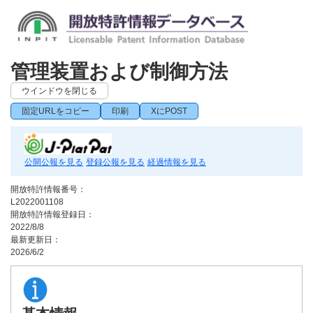
管理装置および制御方法
ウインドウを閉じる
固定URLをコピー
印刷
XにPOST
公開公報を見る
登録公報を見る
経過情報を見る
開放特許情報番号：
L2022001108
開放特許情報登録日：
2022/8/8
最新更新日：
2026/6/2