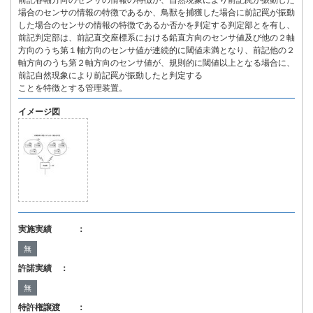
前記各軸方向のセンサの情報の特徴が、自然現象により前記罠が振動した
場合のセンサの情報の特徴であるか、鳥獣を捕獲した場合に前記罠が振動
した場合のセンサの情報の特徴であるか否かを判定する判定部とを有し、
前記判定部は、前記直交座標系における鉛直方向のセンサ値及び他の２軸
方向のうち第１軸方向のセンサ値が連続的に閾値未満となり、前記他の２
軸方向のうち第２軸方向のセンサ値が、規則的に閾値以上となる場合に、
前記自然現象により前記罠が振動したと判定する
ことを特徴とする管理装置。
イメージ図
実施実績 ：
無
許諾実績 ：
無
特許権譲渡 ：