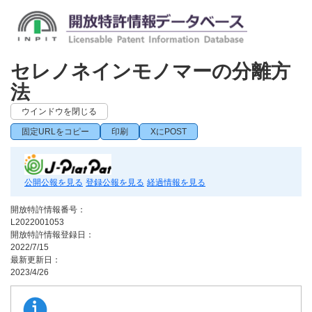
セレノネインモノマーの分離方
法
ウインドウを閉じる
固定URLをコピー
印刷
XにPOST
公開公報を見る
登録公報を見る
経過情報を見る
開放特許情報番号：
L2022001053
開放特許情報登録日：
2022/7/15
最新更新日：
2023/4/26