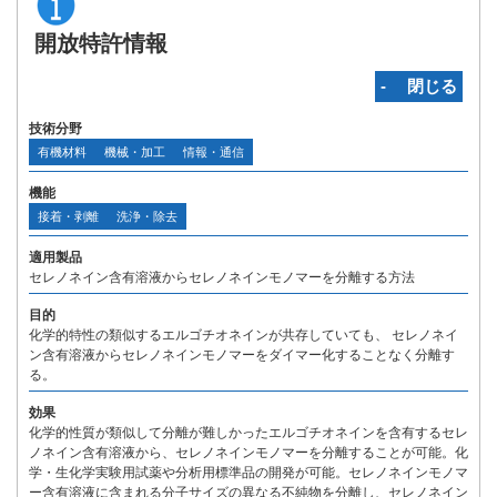
開放特許情報
‐ 閉じる
技術分野
有機材料
機械・加工
情報・通信
機能
接着・剥離
洗浄・除去
適用製品
セレノネイン含有溶液からセレノネインモノマーを分離する方法
目的
化学的特性の類似するエルゴチオネインが共存していても、 セレノネイ
ン含有溶液からセレノネインモノマーをダイマー化することなく分離す
る。
効果
化学的性質が類似して分離が難しかったエルゴチオネインを含有するセレ
ノネイン含有溶液から、セレノネインモノマーを分離することが可能。化
学・生化学実験用試薬や分析用標準品の開発が可能。セレノネインモノマ
ー含有溶液に含まれる分子サイズの異なる不純物を分離し、セレノネイン