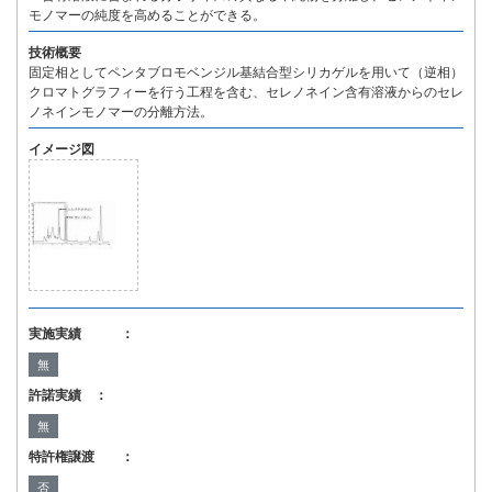
モノマーの純度を高めることができる。
技術概要
固定相としてペンタブロモベンジル基結合型シリカゲルを用いて（逆相）
クロマトグラフィーを行う工程を含む、セレノネイン含有溶液からのセレ
ノネインモノマーの分離方法。
イメージ図
実施実績 ：
無
許諾実績 ：
無
特許権譲渡 ：
否