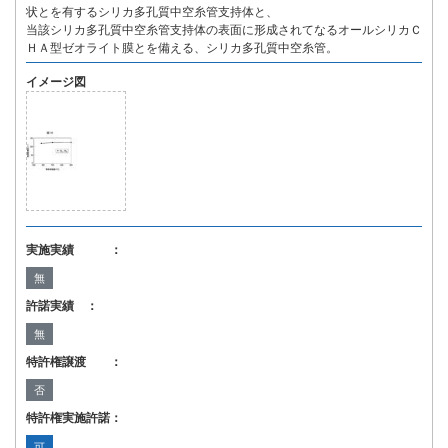
状とを有するシリカ多孔質中空糸管支持体と、
当該シリカ多孔質中空糸管支持体の表面に形成されてなるオールシリカＣ
ＨＡ型ゼオライト膜とを備える、シリカ多孔質中空糸管。
イメージ図
実施実績 ：
無
許諾実績 ：
無
特許権譲渡 ：
否
特許権実施許諾：
可