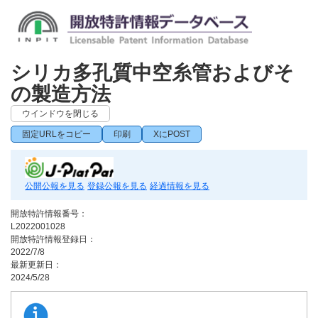
シリカ多孔質中空糸管およびそ
の製造方法
ウインドウを閉じる
固定URLをコピー
印刷
XにPOST
公開公報を見る
登録公報を見る
経過情報を見る
開放特許情報番号：
L2022001028
開放特許情報登録日：
2022/7/8
最新更新日：
2024/5/28