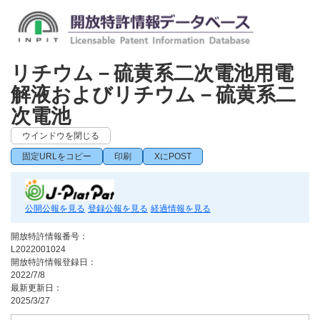
リチウム－硫黄系二次電池用電
解液およびリチウム－硫黄系二
次電池
ウインドウを閉じる
固定URLをコピー
印刷
XにPOST
公開公報を見る
登録公報を見る
経過情報を見る
開放特許情報番号：
L2022001024
開放特許情報登録日：
2022/7/8
最新更新日：
2025/3/27