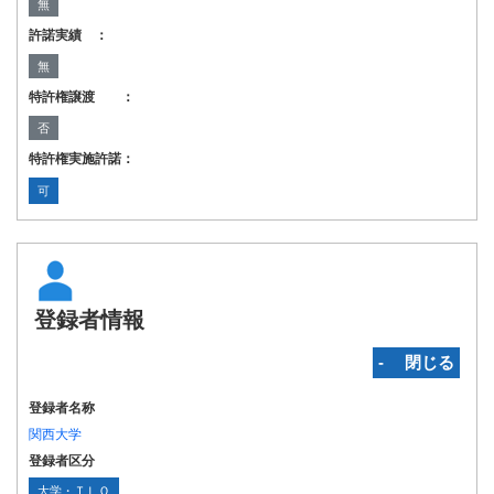
無
許諾実績 ：
無
特許権譲渡 ：
否
特許権実施許諾：
可
登録者情報
‐ 閉じる
登録者名称
関西大学
登録者区分
大学・ＴＬＯ