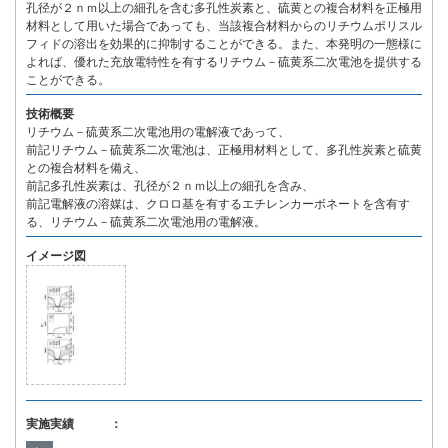
孔径が２ｎｍ以上の細孔を含む多孔性炭素と、硫黄との複合材料を正極用
材料として用いた場合であっても、当該複合材料からのリチウムポリスル
フィドの溶出を効果的に抑制することができる。また、本発明の一態様に
よれば、優れた充放電特性を有するリチウム－硫黄系二次電池を提供する
ことができる。
技術概要
リチウム－硫黄系二次電池用の電解液であって、
前記リチウム－硫黄系二次電池は、正極用材料として、多孔性炭素と硫黄
との複合材料を備え、
前記多孔性炭素は、孔径が２ｎｍ以上の細孔を含み、
前記電解液の溶媒は、クロロ基を有するエチレンカーボネートを含有す
る、リチウム－硫黄系二次電池用の電解液。
イメージ図
実施実績 ：