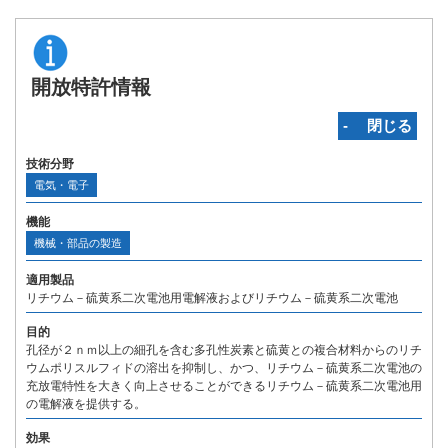
開放特許情報
‐ 閉じる
技術分野
電気・電子
機能
機械・部品の製造
適用製品
リチウム－硫黄系二次電池用電解液およびリチウム－硫黄系二次電池
目的
孔径が２ｎｍ以上の細孔を含む多孔性炭素と硫黄との複合材料からのリチ
ウムポリスルフィドの溶出を抑制し、かつ、リチウム－硫黄系二次電池の
充放電特性を大きく向上させることができるリチウム－硫黄系二次電池用
の電解液を提供する。
効果