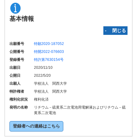
基本情報
‐ 閉じる
出願番号
特願2020-187052
公開番号
特開2022-076603
登録番号
特許第7630154号
出願日
2020/11/10
公開日
2022/5/20
出願人
学校法人 関西大学
特許権者
学校法人 関西大学
権利化状況
権利化済
発明の名称
リチウム－硫黄系二次電池用電解液およびリチウム－硫
黄系二次電池
登録者への連絡はこちら