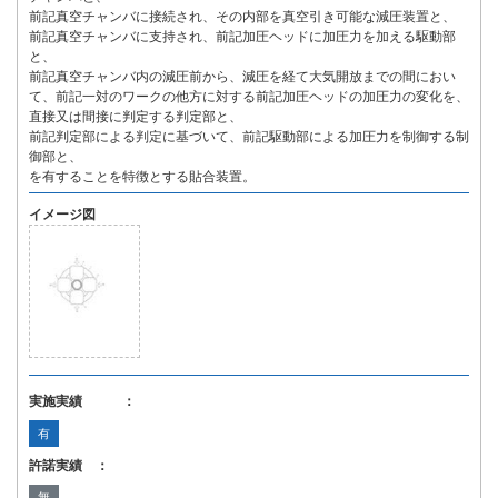
前記真空チャンバに接続され、その内部を真空引き可能な減圧装置と、
前記真空チャンバに支持され、前記加圧ヘッドに加圧力を加える駆動部
と、
前記真空チャンバ内の減圧前から、減圧を経て大気開放までの間におい
て、前記一対のワークの他方に対する前記加圧ヘッドの加圧力の変化を、
直接又は間接に判定する判定部と、
前記判定部による判定に基づいて、前記駆動部による加圧力を制御する制
御部と、
を有することを特徴とする貼合装置。
イメージ図
実施実績 ：
有
許諾実績 ：
無