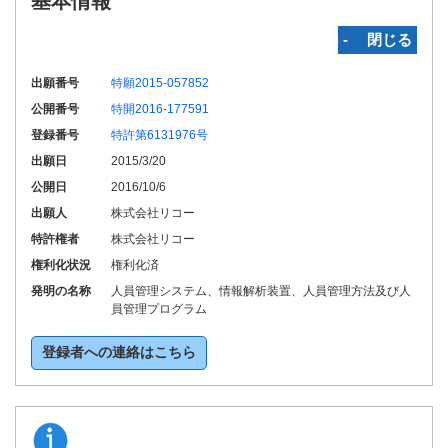
基本情報
‐ 閉じる
出願番号
特願2015-057852
公開番号
特開2016-177591
登録番号
特許第6131976号
出願日
2015/3/20
公開日
2016/10/6
出願人
株式会社リコー
特許権者
株式会社リコー
権利化状況
権利化済
発明の名称
人員管理システム、情報解析装置、人員管理方法及び人
員管理プログラム
登録者への連絡はこちら