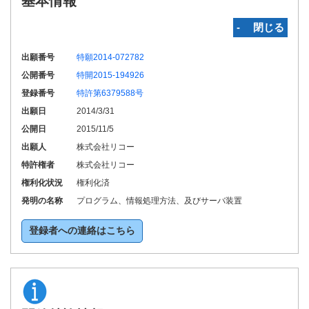
基本情報
‐ 閉じる
出願番号
特願2014-072782
公開番号
特開2015-194926
登録番号
特許第6379588号
出願日
2014/3/31
公開日
2015/11/5
出願人
株式会社リコー
特許権者
株式会社リコー
権利化状況
権利化済
発明の名称
プログラム、情報処理方法、及びサーバ装置
登録者への連絡はこちら