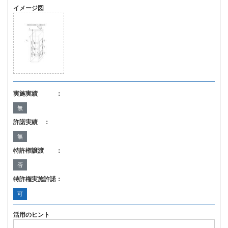
イメージ図
実施実績 ：
無
許諾実績 ：
無
特許権譲渡 ：
否
特許権実施許諾：
可
活用のヒント