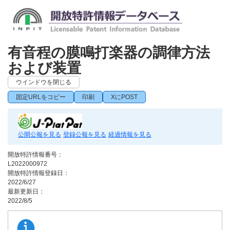
有音程の膜鳴打楽器の調律方法
および装置
ウインドウを閉じる
固定URLをコピー
印刷
XにPOST
公開公報を見る
登録公報を見る
経過情報を見る
開放特許情報番号：
L2022000972
開放特許情報登録日：
2022/6/27
最新更新日：
2022/8/5