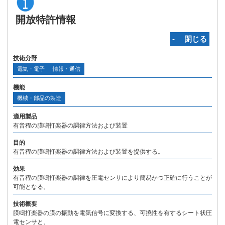
開放特許情報
‐ 閉じる
技術分野
電気・電子
情報・通信
機能
機械・部品の製造
適用製品
有音程の膜鳴打楽器の調律方法および装置
目的
有音程の膜鳴打楽器の調律方法および装置を提供する。
効果
有音程の膜鳴打楽器の調律を圧電センサにより簡易かつ正確に行うことが
可能となる。
技術概要
膜鳴打楽器の膜の振動を電気信号に変換する、可撓性を有するシート状圧
電センサと、