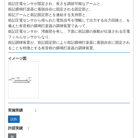
前記圧電センサが固定され、長さを調節可能なアームと、
前記膜鳴打楽器に着脱自在に固定される固定部と、
前記アームと前記固定部とを連結する支持部と、
前記圧電センサから得られた電気信号を増幅して出力する出力回路と、を
備えた有音程の膜鳴打楽器の調律装置であって、
前記圧電センサが、湾曲部を有し、下面に前記膜の振動が伝達される圧電
フィルムセンサからなり、
前記調律装置が、前記固定部により前記膜鳴打楽器に着脱自在に固定され
ることを特徴とする有音程の膜鳴打楽器の調律装置。
イメージ図
実施実績 ：
試作
許諾実績 ：
無