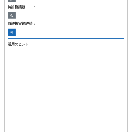
特許権譲渡 ：
否
特許権実施許諾：
可
活用のヒント