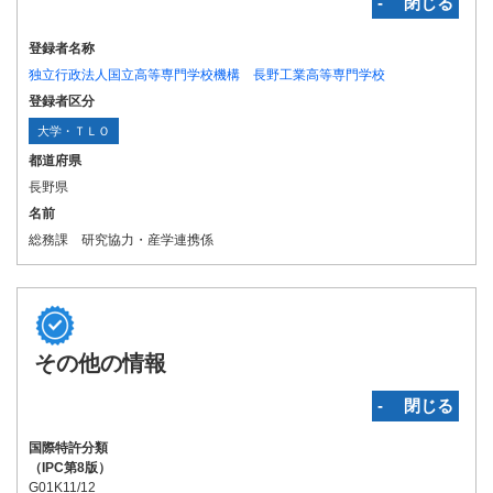
‐ 閉じる
登録者名称
独立行政法人国立高等専門学校機構 長野工業高等専門学校
登録者区分
大学・ＴＬＯ
都道府県
長野県
名前
総務課 研究協力・産学連携係
その他の情報
‐ 閉じる
国際特許分類
（IPC第8版）
G01K11/12