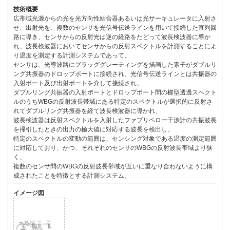
技術概要
広帯域光源からの光を光方向性結合器あるいは光サーキュレータに入射さ
せ、出射光を、複数のセンサを光信号伝送ラインを用いて接続した直列回
路に導き、センサからの反射光は逆の経路をたどって波長検波器に導か
れ、波長検波器においてセンサからの反射スペクトルを計測することによ
り温度を測定する計測システムであって、
センサは、光導波路にブラッググレーティングを描画した素子がダブルリ
ング共振器のドロップポートに接続され、光信号伝送ラインとは共振器の
入射ポート及び出射ポートを介して接続され、
ダブルリング共振器の入射ポートとドロップポート間の櫛型透過スペクト
ルのうちWBGの反射波長帯域にある特定のスペクトルが選択的に反射さ
れてダブルリング共振器を経て波長検波器に導かれ、
波長検波器は反射スペクトルを入射したファブリペロー干渉計の共振波長
を掃引したときの出力の極大値に対応する波長を検出し、
特定のスペクトルの変動の範囲は、センシング対象である温度の測定範囲
に対応しており、かつ、それぞれのセンサのWBGの反射波長帯域より狭
く、
複数のセンサ間のWBGの反射波長帯域が互いに重なり合わないように構
成されたことを特徴とする計測システム。
イメージ図