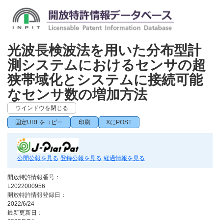
光波長検波法を用いた分布型計
測システムにおけるセンサの超
狭帯域化とシステムに接続可能
なセンサ数の増加方法
ウインドウを閉じる
固定URLをコピー
印刷
XにPOST
公開公報を見る
登録公報を見る
経過情報を見る
開放特許情報番号：
L2022000956
開放特許情報登録日：
2022/6/24
最新更新日：