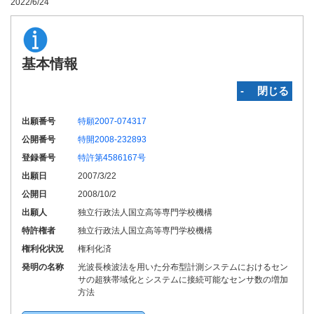
2022/6/24
基本情報
‐ 閉じる
出願番号
特願2007-074317
公開番号
特開2008-232893
登録番号
特許第4586167号
出願日
2007/3/22
公開日
2008/10/2
出願人
独立行政法人国立高等専門学校機構
特許権者
独立行政法人国立高等専門学校機構
権利化状況
権利化済
発明の名称
光波長検波法を用いた分布型計測システムにおけるセン
サの超狭帯域化とシステムに接続可能なセンサ数の増加
方法