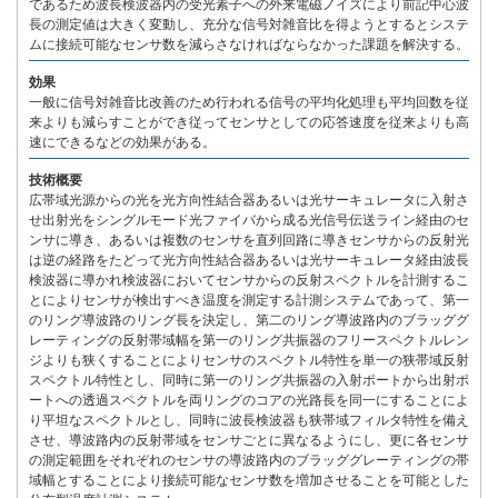
であるため波長検波器内の受光素子への外来電磁ノイズにより前記中心波
長の測定値は大きく変動し、充分な信号対雑音比を得ようとするとシステ
ムに接続可能なセンサ数を減らさなければならなかった課題を解決する。
効果
一般に信号対雑音比改善のため行われる信号の平均化処理も平均回数を従
来よりも減らすことができ従ってセンサとしての応答速度を従来よりも高
速にできるなどの効果がある。
技術概要
広帯域光源からの光を光方向性結合器あるいは光サーキュレータに入射さ
せ出射光をシングルモード光ファイバから成る光信号伝送ライン経由のセ
ンサに導き、あるいは複数のセンサを直列回路に導きセンサからの反射光
は逆の経路をたどって光方向性結合器あるいは光サーキュレータ経由波長
検波器に導かれ検波器においてセンサからの反射スペクトルを計測するこ
とによりセンサが検出すべき温度を測定する計測システムであって、第一
のリング導波路のリング長を決定し、第二のリング導波路内のブラッググ
レーティングの反射帯域幅を第一のリング共振器のフリースペクトルレン
ジよりも狭くすることによりセンサのスペクトル特性を単一の狭帯域反射
スペクトル特性とし、同時に第一のリング共振器の入射ポートから出射ポ
ートへの透過スペクトルを両リングのコアの光路長を同一にすることによ
り平坦なスペクトルとし、同時に波長検波器も狭帯域フィルタ特性を備え
させ、導波路内の反射帯域をセンサごとに異なるようにし、更に各センサ
の測定範囲をそれぞれのセンサの導波路内のブラッググレーティングの帯
域幅とすることにより接続可能なセンサ数を増加させることを可能とした