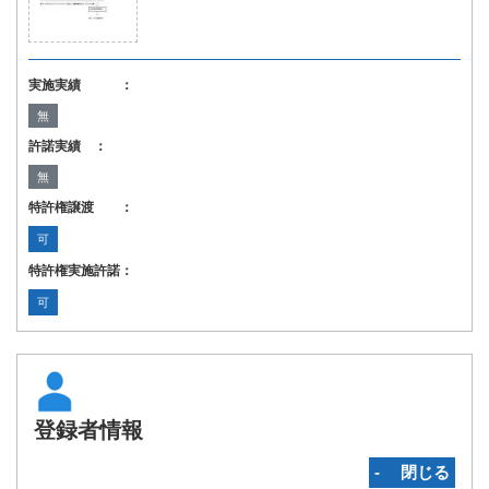
実施実績 ：
無
許諾実績 ：
無
特許権譲渡 ：
可
特許権実施許諾：
可
登録者情報
‐ 閉じる