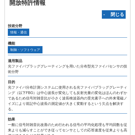
開放特許情報
‐ 閉じる
技術分野
情報・通信
機能
制御・ソフトウェア
適用製品
光ファイバブラッググレーティングを用いた分布型光ファイバセンサの技
術分野
目的
光ファイバ分布計測システムに使用される光ファイバブラッググレーティ
ング（以下FBG）は中心波長が変化しても反射光量の変化はほんのわずか
であるため信号対雑音比が小さく波長検波器内の受光素子への外来電磁ノ
イズにより前記中心波長の測定値が大きく変動するという欠点を解決す
る。
効果
一般に信号対雑音比改善のため行われる信号の平均化処理も平均回数を従
来よりも減らすことができ従ってセンサとしての応答速度を従来よりも高