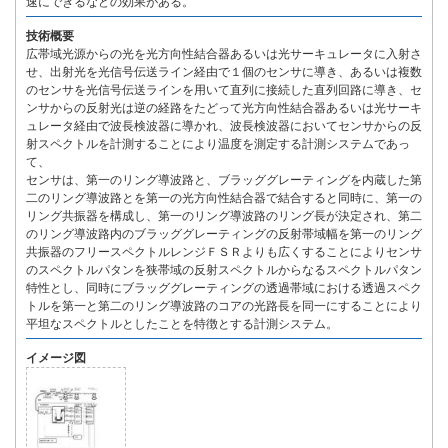
速にできるなどの効果がある。
技術概要
広帯域光源からの光を光方向性結合器あるいは光サーキュレータに入射さ
せ、出射光を光信号伝送ライン経由で１個のセンサに導き、あるいは複数
のセンサを光信号伝送ラインを用いて直列に接続した直列回路に導き、セ
ンサからの反射光は逆の経路をたどって光方向性結合器あるいは光サーキ
ュレータ経由で波長検波器に導かれ、波長検波器においてセンサからの反
射スペクトルを計測することにより温度を測定する計測システムであっ
て、
センサは、第一のリング導波路と、ブラッググレーティングを内蔵した第
二のリング導波路とを第一の光方向性結合器で結合すると同時に、第一の
リング共振器を構成し、第一のリング導波路のリング長が決定され、第二
のリング導波路内のブラッググレーティングの反射帯域幅を第一のリング
共振器のフリースペクトルレンジＦＳＲよりも広くすることによりセンサ
のスペクトルパタンを狭帯域の反射スペクトルからなるスペクトルパタン
特性とし、同時にブラッググレーティングの透過帯域における透過スペク
トルを第一と第二のリング導波路のコアの光路長を同一にすることにより
平坦なスペクトルとしたことを特徴とする計測システム。
イメージ図