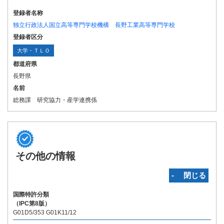
登録者名称
独立行政法人国立高等専門学校機構 長野工業高等専門学校
登録者区分
大学・ＴＬＯ
都道府県
長野県
名前
総務課 研究協力・産学連携係
その他の情報
‐ 閉じる
国際特許分類
（IPC第8版）
G01D5/353 G01K11/12